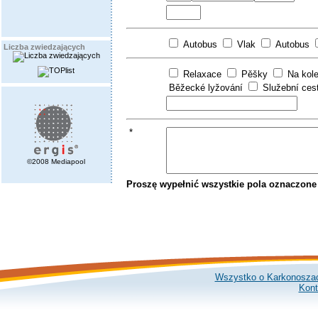
Autobus
Vlak
Autobus
Liczba zwiedzających
Relaxace
Pěšky
Na kol
Běžecké lyžování
Služební ces
*
©2008 Mediapool
Proszę wypełnić wszystkie pola oznaczone
Wszystko o Karkonosza
Kont