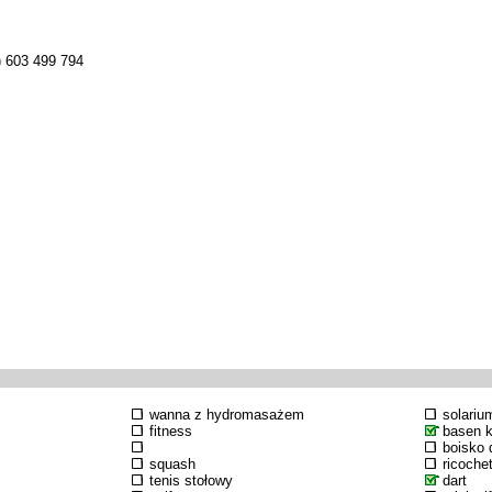
) 603 499 794
wanna z hydromasażem
solariu
fitness
basen k
boisko d
squash
ricoche
tenis stołowy
dart