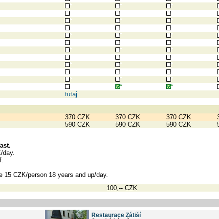
tutaj
370 CZK
370 CZK
370 CZK
590 CZK
590 CZK
590 CZK
ast.
K/day.
f.
ee 15 CZK/person 18 years and up/day.
100,-- CZK
Restaurace Zátiší