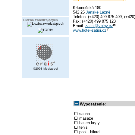
Krkonošská 180
542 25
Janské Lázně
Telefon: (+420) 499 875 409, (+420
Liczba zwiedzających
Fax: (+420) 499 875 123
Email:
zatisi@volny.cz
www.hotel-zatisi.cz
©2008 Mediapool
Wyposażenie:
sauna
masaże
basen kryty
tenis
pool - bilard