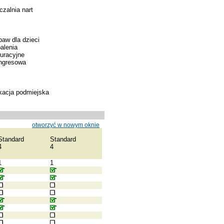
zalnia nart
baw dla dzieci
alenia
kuracyjne
ongresowa
kacja podmiejska
otworzyć w nowym oknie
Standard
Standard
4
4
1
1