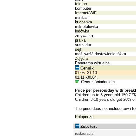
telefon
komputer
Internet/WiFi
minibar
kuchenka
mikrofalówka
lodówka
zmywarka
pralka
suszarka
sejf
możliwość dostawienia łóżka
Zdjęcia
Panorama wirtualna
Cennik
01.05.-31.10.
01.11.-30.04.
Ceny z śniadaniem
Price per person/day with breakf
Children up to 3 years old 150 CZ
Children 3-10 years old get 20% of
The price does not include town f
Polopenze
Zob. też:
restauracja