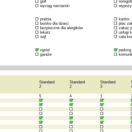
golf
minigolf
wyciąg narciarski
wypożyc
pralnia
kantor
boisko dla dzieci
plac za
bezpieczne dla alergików
zakaz p
lekarz
usługi 
sejf
sala k
ogród
parking
garaże
komuni
Standard
Standard
Standard
2
2
3
5
4
1