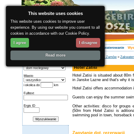
This website uses cookies
This website uses cookies to improve user
experience. By using our website you consent to all
cookies in accordance with our Cookie Policy.
I agree
I disagree
O regionie
Aktywnie
Relaks
Wasz urlop
Zakwaterowanie
Wys
Read more
ergis.cz
>
Wyszukaj & Zamów
>
Zakwater
Wyszukiwanie:
hotel
Kategoria
Hotel Zátiší
Hotel Zatisi is situated about 80m 
Miasto
in Janske Lazne and that's why it i
i okolica do
km
Hotel Zatisi offers accommodation 
Fulltext
Guests can enjoy the summer swiming 
Ergis ID
Other activities: disco for groups
(50m from Hotel Zatisi is aditi
swimming pool in town, horseback r
Zapytanie dot. rezerwacji