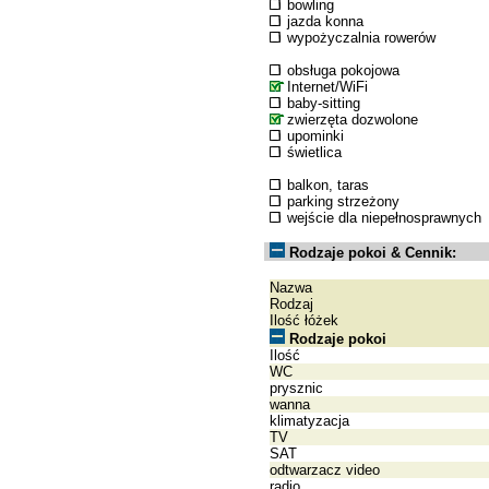
bowling
jazda konna
wypożyczalnia rowerów
obsługa pokojowa
Internet/WiFi
baby-sitting
zwierzęta dozwolone
upominki
świetlica
balkon, taras
parking strzeżony
wejście dla niepełnosprawnych
Rodzaje pokoi & Cennik:
Nazwa
Rodzaj
Ilość łóżek
Rodzaje pokoi
Ilość
WC
prysznic
wanna
klimatyzacja
TV
SAT
odtwarzacz video
radio