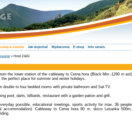
zukaj & Zamów
Jak dojechać
Wydarzenia
E-shop
Info serwis
owanie
> Hotel Zátiší
from the lower station of the cableway to Cerna hora (Black Mtn.-1290 m asl)
s the perfect place for summer and winter holidays.
in double to four bedded rooms with private bathroom and Sat-TV.
pool, darts, billiards, restaurant with a garden pation and grill.
 everyday possible, educational meetings, sports activity for max. 36 people
onal accommodation). Cableway to Cerna hora 80 m, disco Lesanka 500m,
iding.