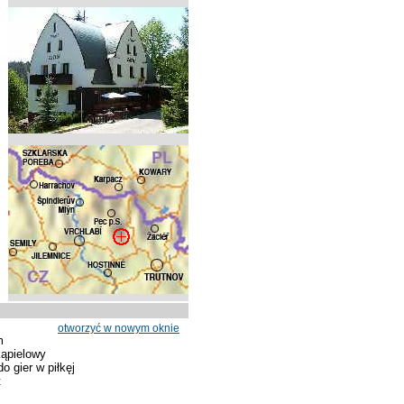
otworzyć w nowym oknie
m
ąpielowy
o gier w piłkęj
t