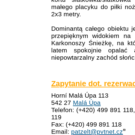
małego placyku do piłki no
2x3 metry.
Dominantą całego obiektu j
przepięknym widokiem na 
Karkonoszy Śnieżkę, na kt
latem spokojnie opalać 
niepowtarzalny zachód słońc
Zapytanie dot. rezerwac
Horní Malá Úpa 113
542 27
Malá Úpa
Telefon: (+420) 499 891 118
119
Fax: (+420) 499 891 118
Email:
patzelt@pvtnet.cz