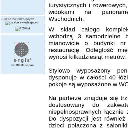
turystycznych i rowerowych
widokami na panoram
Wschodnich.
Liczba zwiedzających
W skład całego komplek
wchodzą 3 samodzielne b
mianowicie o budynki nr
restaurację. Odległość mi
wynosi kilkadziesiąt metrów.
©2008 Mediapool
Stylowo wyposażony pen
dysponuje w całości 40 łóż
pokoje są wyposażone w WC,
Na parterze znajduje się t
dostosowany do zakwat
niepełnosprawnych łącznie 
Do dyspozycji jest również
dzieci połączona z salonik