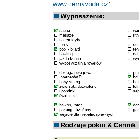
www.cernavoda.cz
Wyposażenie:
sauna
wa
masaże
fit
basen kryty
tenis
sq
pool - bilard
ten
bowling
gol
jazda konna
wyc
wypożyczalnia rowerów
obsługa pokojowa
pra
Internet/WiFi
boi
baby-sitting
bez
zwierzęta dozwolone
lek
upominki
sej
świetlica
balkon, taras
og
parking strzeżony
ga
wejście dla niepełnosprawnych
Rodzaje pokoi & Cennik: