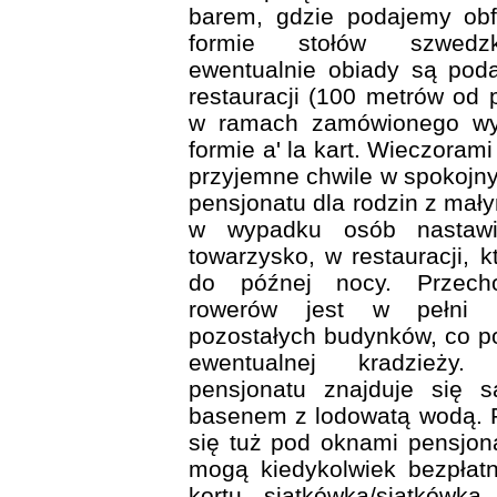
barem, gdzie podajemy obf
formie stołów szwedzk
ewentualnie obiady są pod
restauracji (100 metrów od 
w ramach zamówionego wy
formie a' la kart. Wieczora
przyjemne chwile w spokojn
pensjonatu dla rodzin z mały
w wypadku osób nastawio
towarzysko, w restauracji, k
do późnej nocy. Przecho
rowerów jest w pełni 
pozostałych budynków, co 
ewentualnej kradzieży
pensjonatu znajduje się s
basenem z lodowatą wodą. P
się tuż pod oknami pensjon
mogą kiedykolwiek bezpłatn
kortu siatkówka/siatkówk