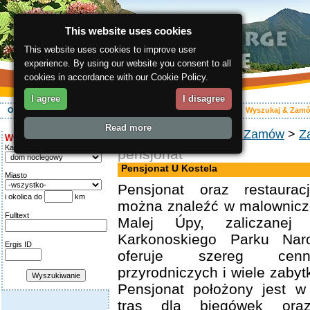
This website uses cookies
This website uses cookies to improve user
experience. By using our website you consent to all
cookies in accordance with our Cookie Policy.
I agree
I disagree
O regionie
Aktywnie
Relaks
Wasz urlop
Zakwaterowanie
Wyszukaj & Zam
Read more
ergis.cz
>
Wyszukaj & Zamów
>
Z
Wyszukiwanie:
Kategoria
pensjonat
Pensjonat U Kostela
Miasto
Pensjonat oraz restaurac
i okolica do
km
można znaleźć w malownicze
Fulltext
Malej Úpy, zaliczanej 
Karkonoskiego Parku Nar
Ergis ID
oferuje szereg cenn
przyrodniczych i wiele zabyt
Pensjonat położony jest 
tras dla biegówek oraz