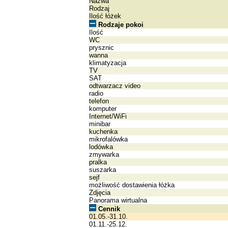
Nazwa
Rodzaj
Ilość łóżek
Rodzaje pokoi
Ilość
WC
prysznic
wanna
klimatyzacja
TV
SAT
odtwarzacz video
radio
telefon
komputer
Internet/WiFi
minibar
kuchenka
mikrofalówka
lodówka
zmywarka
pralka
suszarka
sejf
możliwość dostawienia łóżka
Zdjęcia
Panorama wirtualna
Cennik
01.05.-31.10.
01.11.-25.12.