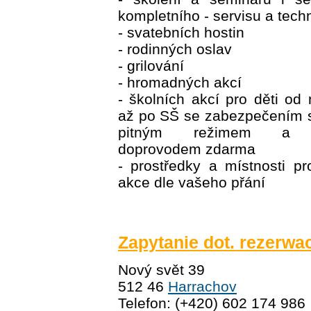
kompletního - servisu a tech
- svatebních hostin
- rodinných oslav
- grilování
- hromadných akcí
- školních akcí pro děti od
až po SŠ se zabezpečením s
pitným režimem a p
doprovodem zdarma
- prostředky a místnosti p
akce dle vašeho přání
Zapytanie dot. rezerwac
Nový svět 39
512 46
Harrachov
Telefon: (+420) 602 174 986