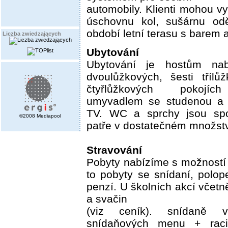
automobily. Klienti mohou vy
úschovnu kol, sušárnu od
období letní terasu s barem a
Liczba zwiedzających
Ubytování
Ubytování je hostům na
dvoulůžkových, šesti tříl
čtyřlůžkových pokojíc
umyvadlem se studenou a 
TV. WC a sprchy jsou sp
©2008 Mediapool
patře v dostatečném množstv
Stravování
Pobyty nabízíme s možností 
to pobyty se snídaní, polo
penzí. U školních akcí včetn
a svačin
(viz ceník). snídaně
snídaňových menu + raci