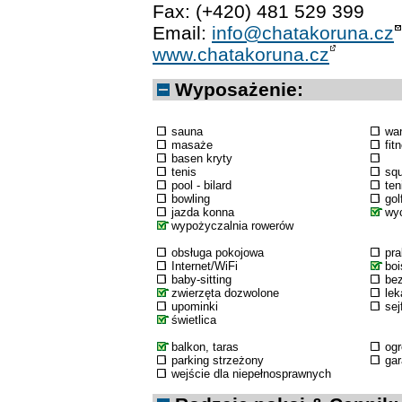
Fax: (+420) 481 529 399
Email:
info@chatakoruna.cz
www.chatakoruna.cz
Wyposażenie:
sauna
wa
masaże
fit
basen kryty
tenis
sq
pool - bilard
ten
bowling
gol
jazda konna
wyc
wypożyczalnia rowerów
obsługa pokojowa
pra
Internet/WiFi
boi
baby-sitting
bez
zwierzęta dozwolone
lek
upominki
sej
świetlica
balkon, taras
og
parking strzeżony
ga
wejście dla niepełnosprawnych