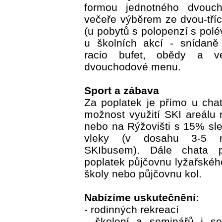
formou jednotného dvouc
večeře výběrem ze dvou-tř
(u pobytů s polopenzí s polé
u školních akcí - snídaně 
racio bufet, obědy a ve
dvouchodové menu.
Sport a zábava
Za poplatek je přímo u chat
možnost využití SKI areálu
nebo na Rýžovišti s 15% sl
vleky (v dosahu 3-5 m
SKIbusem). Dále chata p
poplatek půjčovnu lyžařskéh
školy nebo půjčovnu kol.
Nabízíme uskutečnění:
- rodinných rekreací
- školení a seminářů i s