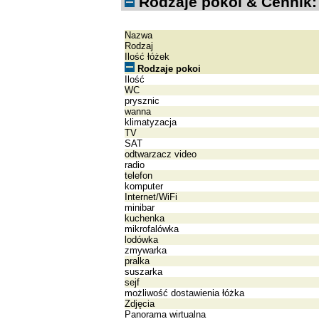
Rodzaje pokoi & Cennik:
Nazwa
Rodzaj
Ilość łóżek
Rodzaje pokoi
Ilość
WC
prysznic
wanna
klimatyzacja
TV
SAT
odtwarzacz video
radio
telefon
komputer
Internet/WiFi
minibar
kuchenka
mikrofalówka
lodówka
zmywarka
pralka
suszarka
sejf
możliwość dostawienia łóżka
Zdjęcia
Panorama wirtualna