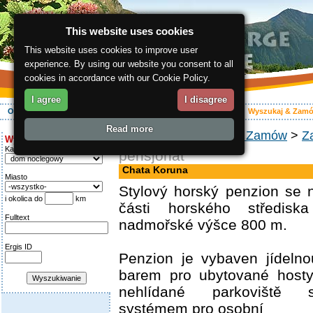
This website uses cookies
This website uses cookies to improve user
experience. By using our website you consent to all
cookies in accordance with our Cookie Policy.
I agree
I disagree
O regionie
Aktywnie
Relaks
Wasz urlop
Zakwaterowanie
Wyszukaj & Zam
Read more
ergis.cz
>
Wyszukaj & Zamów
>
Z
Wyszukiwanie:
Kategoria
pensjonat
Chata Koruna
Miasto
Stylový horský penzion se 
i okolica do
km
části horského středisk
Fulltext
nadmořské výšce 800 m.
Ergis ID
Penzion je vybaven jídeln
barem pro ubytované hosty.
nehlídané parkoviště
systémem pro osobní