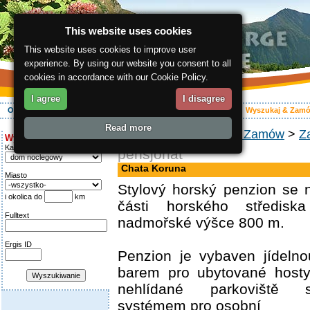
This website uses cookies
This website uses cookies to improve user
experience. By using our website you consent to all
cookies in accordance with our Cookie Policy.
I agree
I disagree
O regionie
Aktywnie
Relaks
Wasz urlop
Zakwaterowanie
Wyszukaj & Zam
Read more
ergis.cz
>
Wyszukaj & Zamów
>
Z
Wyszukiwanie:
Kategoria
pensjonat
Chata Koruna
Miasto
Stylový horský penzion se 
i okolica do
km
části horského středisk
Fulltext
nadmořské výšce 800 m.
Ergis ID
Penzion je vybaven jídeln
barem pro ubytované hosty.
nehlídané parkoviště
systémem pro osobní