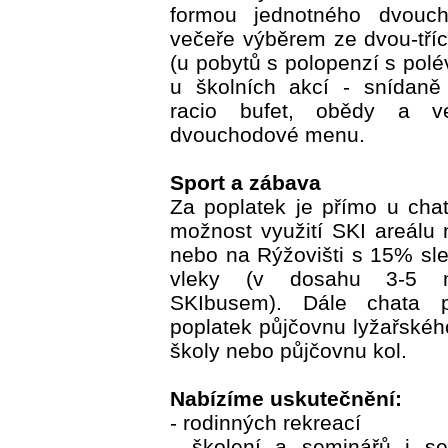
formou jednotného dvouc
večeře výběrem ze dvou-tř
(u pobytů s polopenzí s polé
u školních akcí - snídaně 
racio bufet, obědy a ve
dvouchodové menu.
Sport a zábava
Za poplatek je přímo u chat
možnost využití SKI areálu
nebo na Rýžovišti s 15% sl
vleky (v dosahu 3-5 m
SKIbusem). Dále chata p
poplatek půjčovnu lyžařskéh
školy nebo půjčovnu kol.
Nabízíme uskutečnění:
- rodinných rekreací
- školení a seminářů i s