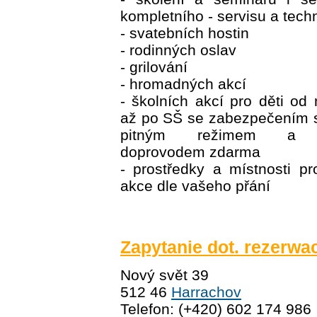
kompletního - servisu a tech
- svatebních hostin
- rodinných oslav
- grilování
- hromadných akcí
- školních akcí pro děti od
až po SŠ se zabezpečením s
pitným režimem a p
doprovodem zdarma
- prostředky a místnosti p
akce dle vašeho přání
Zapytanie dot. rezerwac
Nový svět 39
512 46
Harrachov
Telefon: (+420) 602 174 986