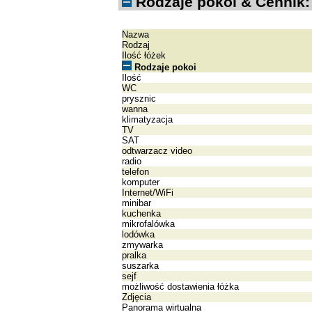
Rodzaje pokoi & Cennik:
Nazwa
Rodzaj
Ilość łóżek
Rodzaje pokoi
Ilość
WC
prysznic
wanna
klimatyzacja
TV
SAT
odtwarzacz video
radio
telefon
komputer
Internet/WiFi
minibar
kuchenka
mikrofalówka
lodówka
zmywarka
pralka
suszarka
sejf
możliwość dostawienia łóżka
Zdjęcia
Panorama wirtualna