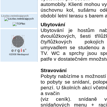
automobily. Klienti mohou vy
úschovnu kol, sušárnu od
období letní terasu s barem a
Liczba zwiedzających
Ubytování
Ubytování je hostům na
dvoulůžkových, šesti tříl
čtyřlůžkových pokojíc
umyvadlem se studenou a 
TV. WC a sprchy jsou sp
©2008 Mediapool
patře v dostatečném množstv
Stravování
Pobyty nabízíme s možností 
to pobyty se snídaní, polo
penzí. U školních akcí včetn
a svačin
(viz ceník). snídaně
snídaňových menu + raci