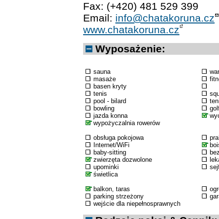
Fax: (+420) 481 529 399
Email:
info@chatakoruna.cz
www.chatakoruna.cz
Wyposażenie:
sauna
wa
masaże
fit
basen kryty
tenis
sq
pool - bilard
ten
bowling
gol
jazda konna
wyc
wypożyczalnia rowerów
obsługa pokojowa
pra
Internet/WiFi
boi
baby-sitting
bez
zwierzęta dozwolone
lek
upominki
sej
świetlica
balkon, taras
og
parking strzeżony
ga
wejście dla niepełnosprawnych