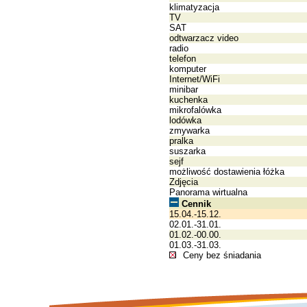
klimatyzacja
TV
SAT
odtwarzacz video
radio
telefon
komputer
Internet/WiFi
minibar
kuchenka
mikrofalówka
lodówka
zmywarka
pralka
suszarka
sejf
możliwość dostawienia łóżka
Zdjęcia
Panorama wirtualna
Cennik
15.04.-15.12.
02.01.-31.01.
01.02.-00.00.
01.03.-31.03.
Ceny bez śniadania