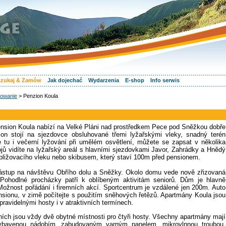
zukaj & Zamów
Jak dojechać
Wydarzenia
E-shop
Info serwis
owanie
> Penzion Koula
pension Koula nabízí na Velké Pláni nad prostředkem Pece pod Sněžkou dobře
on stojí na sjezdovce obsluhované třemi lyžařskými vleky, snadný terén
 tu i večerní lyžování při umělém osvětlení, můžete se zapsat v několika
jů vidíte na lyžařský areál s hlavními sjezdovkami Javor, Zahrádky a Hnědý
bližovacího vleku nebo skibusem, který staví 100m před pensionem.
 nástup na návštěvu Obřího dolu a Sněžky. Okolo domu vede nově zřizovaná
Pohodlné procházky patří k oblíbeným aktivitám seniorů. Dům je hlavně
Možnost pořádání i firemních akcí. Sportcentrum je vzdálené jen 200m. Auto
nsionu, v zimě počítejte s použitím sněhových řetězů. Apartmány Koula jsou
pravidelnými hosty i v atraktivních termínech.
ích jsou vždy dvě obytné místnosti pro čtyři hosty. Všechny apartmány mají
ybavenou nádobím, zabudovaným varným panelem, mikrovlnnou troubou,