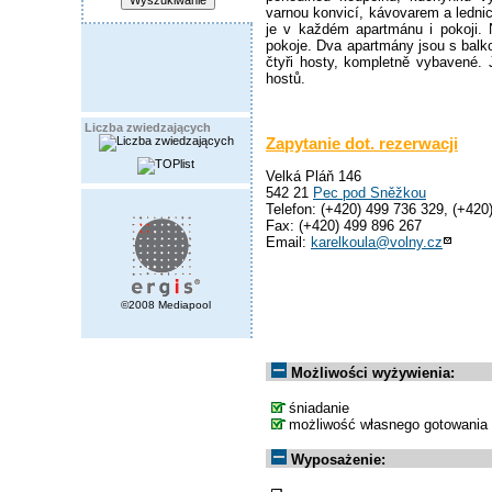
varnou konvicí, kávovarem a lednicí
je v každém apartmánu i pokoji
pokoje. Dva apartmány jsou s balk
čtyři hosty, kompletně vybavené.
hostů.
Liczba zwiedzających
Zapytanie dot. rezerwacji
Velká Pláň 146
542 21
Pec pod Sněžkou
Telefon: (+420) 499 736 329, (+420
Fax: (+420) 499 896 267
Email:
karelkoula@volny.cz
©2008 Mediapool
Możliwości wyżywienia:
śniadanie
możliwość własnego gotowania
Wyposażenie: