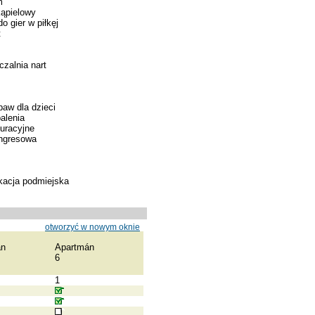
m
ąpielowy
o gier w piłkęj
t
zalnia nart
baw dla dzieci
alenia
kuracyjne
ongresowa
kacja podmiejska
otworzyć w nowym oknie
án
Apartmán
6
1