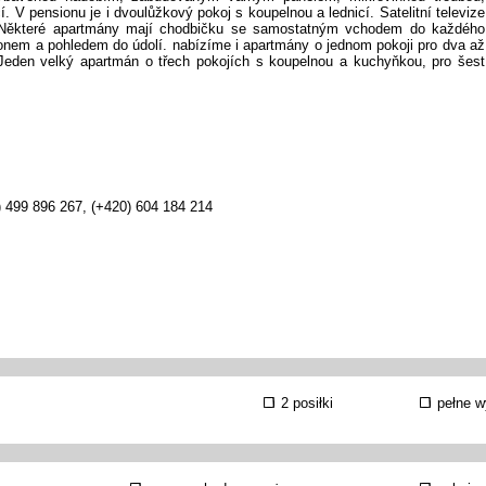
. V pensionu je i dvoulůžkový pokoj s koupelnou a lednicí. Satelitní televize
. Některé apartmány mají chodbičku se samostatným vchodem do každého
onem a pohledem do údolí. nabízíme i apartmány o jednom pokoji pro dva až
 Jeden velký apartmán o třech pokojích s koupelnou a kuchyňkou, pro šest
) 499 896 267, (+420) 604 184 214
2 posiłki
pełne w