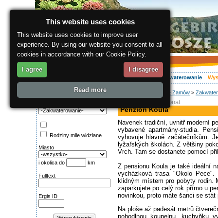
This website uses cookies
This website uses cookies to improve user
experience. By using our website you consent to all
cookies in accordance with our Cookie Policy.
I agree
I disagree
O regionie
Aktywnie
Relaks
Wasz urlop
Zakwaterowanie
Wys
Read more
ergis.cz
>
Wyszukaj & Zamów
>
Zakwater
Wyszukiwanie:
apartament, pensjonat
Kategoria
Penzion Koula
Navenek tradiční, uvnitř moderní 
vybavené apartmány-studia. Pensi
Rodziny mile widziane
vyhovuje hlavně začátečníkům. Je
lyžařských školách. Z většiny poko
Miasto
Vrch. Tam se dostanete pomocí při
i okolica do
km
Z pensionu Koula je také ideální
vycházková trasa "Okolo Pece". 
Fulltext
klidným místem pro pobyty rodin. 
zaparkujete po celý rok přímo u pe
novinkou, proto máte šanci se stát 
Ergis ID
Na ploše až padesát metrů čtverečn
pohodlnou koupelnu, kuchyňku v