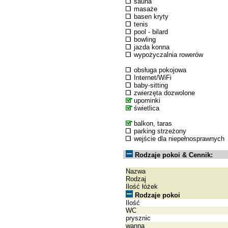
sauna
masaże
basen kryty
tenis
pool - bilard
bowling
jazda konna
wypożyczalnia rowerów
obsługa pokojowa
Internet/WiFi
baby-sitting
zwierzęta dozwolone
upominki
świetlica
balkon, taras
parking strzeżony
wejście dla niepełnosprawnych
Rodzaje pokoi & Cennik:
Nazwa
Rodzaj
Ilość łóżek
Rodzaje pokoi
Ilość
WC
prysznic
wanna