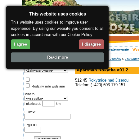
This website uses cookies
This website uses cookies to improve user
experience. By using our website you consent to all
cookies in accordance with our Cookie Policy.
I agree
I disagree
O regionie
Aktywnie
Relaks
Wasz urlop
Zakwaterowanie
Wys
Read more
ergis.cz
>
Wyszukaj & Zamów
>
Zakwater
Wyszukiwanie:
apartament
Kategoria
Apartmán Rokytka a01.2
512 45
Rokytnice nad Jizerou
Telefon: (+420) 603 179 151
Rodziny mile widziane
Miasto
i okolica do
km
Fulltext
Ergis ID