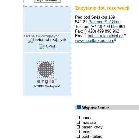
Zapytanie dot. rezerwacji
Pec pod Sněžkou 189
542 21
Pec pod Sněžkou
Telefon: (+420) 499 896 961
Fax: (+420) 499 896 962
Email:
hotel.krokus@iol.cz
Liczba zwiedzających
www.hotelkrokus.com
©2008 Mediapool
Wyposażenie:
sauna
masaże
basen kryty
tenis
pool - bilard