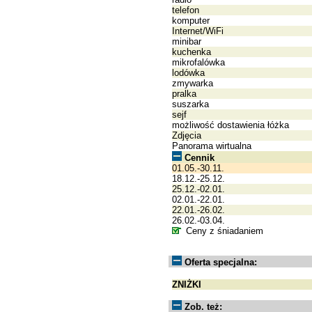
telefon
komputer
Internet/WiFi
minibar
kuchenka
mikrofalówka
lodówka
zmywarka
pralka
suszarka
sejf
możliwość dostawienia łóżka
Zdjęcia
Panorama wirtualna
Cennik
01.05.-30.11.
18.12.-25.12.
25.12.-02.01.
02.01.-22.01.
22.01.-26.02.
26.02.-03.04.
Ceny z śniadaniem
Oferta specjalna:
ZNIŻKI
Zob. też: