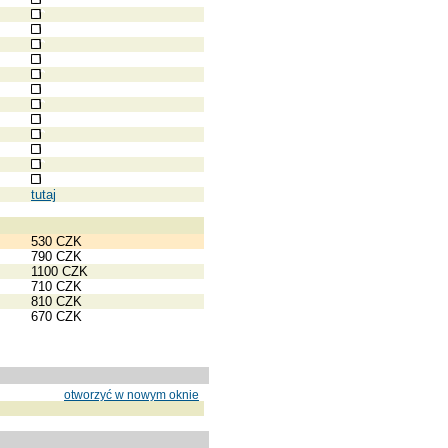
tutaj
530 CZK
790 CZK
1100 CZK
710 CZK
810 CZK
670 CZK
otworzyć w nowym oknie