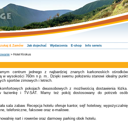
zukaj & Zamów
Jak dojechać
Wydarzenia
E-shop
Info serwis
owanie
> Hotel Krokus
amym centrum jednego z najbardziej znanych karkonoskich ośrodków
ą w wysokości 760m n p. m.. Dzięki swemu położeniu stanowi idealny punkt
nych sportów zimowych i letnich.
komfortowych pokojach dwuosobowych z możliwością dostawienia łóżka.
w łazienkę i TV-SAT. Mamy też pokój dostosowany do potrzeb osób
a sala zabaw. Recepcja hotelu oferuje kantor, sejf hotelowy, wypożyczalnię
jne, telefoniczne, faksowe oraz e-mailowe.
owalnię nart i rowerów oraz darmowy parking obok hotelu.