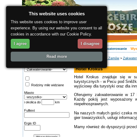
This website uses cookies
This website uses cookies to improve user
experience. By using our website you consent to all
cookies in accordance with our Cookie Policy.
I agree
I disagree
O regionie
Aktywnie
Relaks
Wasz urlop
Zakwaterowanie
Wys
Read more
ergis.cz
>
Wyszukaj & Zamów
>
Zakwater
Wyszukiwanie:
hotel ***
Kategoria
Hotel Krokus
Hotel Krokus znajduje się w s
turystycznych - w Pecu pod Sněžk
Rodziny mile widziane
wyjściowy dla turystyki oraz dla in
Miasto
Oferujemy zakwaterowanie w 17 
Każdy pokój jest wyposażony 
i okolica do
km
niepełnosprawnych.
Fulltext
Na naszych małych gości czeka mał
gier towarzyskich, usługi informacy
Ergis ID
Mamy również do dyspozycji przech