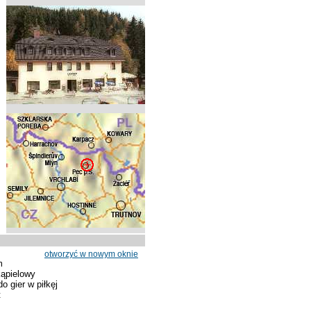
otworzyć w nowym oknie
m
ąpielowy
o gier w piłkęj
t