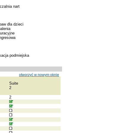
zalnia nart
baw dla dzieci
alenia
kuracyjne
ongresowa
kacja podmiejska
otworzyć w nowym oknie
Suite
2
2