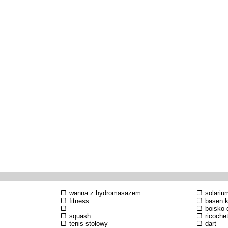
wanna z hydromasażem
solariu
fitness
basen k
boisko d
squash
ricoche
tenis stołowy
dart