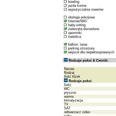
bowling
jazda konna
wypożyczalnia rowerów
obsługa pokojowa
Internet/WiFi
baby-sitting
zwierzęta dozwolone
upominki
świetlica
balkon, taras
parking strzeżony
wejście dla niepełnosprawnych
Rodzaje pokoi & Cennik:
Nazwa
Rodzaj
Ilość łóżek
Rodzaje pokoi
Ilość
WC
prysznic
wanna
klimatyzacja
TV
SAT
odtwarzacz video
radio