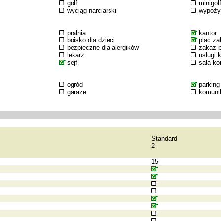
golf
minigolf
wyciąg narciarski
wypożyc
pralnia
kantor
boisko dla dzieci
plac za
bezpieczne dla alergików
zakaz p
lekarz
usługi 
sejf
sala k
ogród
parking
garaże
komuni
Standard
2
15