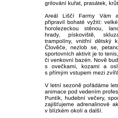
grilování kuřat, prasátek, krůt
Areál Liščí Farmy Vám 
připravil bohaté vyžití: velk
horolezeckou stěnou, lano
hrady, pískoviště, skluza
trampolíny, vnitřní dětský 
Člověče, nezlob se, petan
sportovních aktivit je to tenis
či venkovní bazén. Nově b
s ovečkami, kozami a os
s přímým vstupem mezi zvířá
V letní sezoně pořádáme letn
animace pod vedením profes
Puntík, hudební večery, spo
zajišťujeme adrenalinové akt
v blízkém okolí a další.