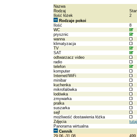
Nazwa
Rodzaj
Sta
Ilość łóżek
2
Rodzaje pokoi
Ilość
8
WC
prysznic
wanna
klimatyzacja
TV
SAT
odtwarzacz video
radio
telefon
komputer
Internet/WiFi
minibar
kuchenka
mikrofalówka
lodówka
zmywarka
pralka
suszarka
sejf
możliwość dostawienia łóżka
Zdjęcia
tutaj
Panorama wirtualna
Cennik
29.06.-31.08.
499