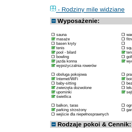
- Rodziny mile widziane
Wyposażenie:
sauna
wa
masaże
fit
basen kryty
tenis
sq
pool - bilard
ten
bowling
gol
jazda konna
wyc
wypożyczalnia rowerów
obsługa pokojowa
pra
Internet/WiFi
boi
baby-sitting
bez
zwierzęta dozwolone
lek
upominki
sej
świetlica
balkon, taras
og
parking strzeżony
ga
wejście dla niepełnosprawnych
Rodzaje pokoi & Cennik: