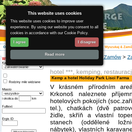
This website uses cookies
This website uses cookies to improve user
experience. By using our website you consent to all
cookies in accordance with our Cookie Policy.
I agree
I disagree
O regionie
Aktywnie
Relaks
Wasz urlop
Zakwaterowanie
Wyszukaj & Zam
Read more
ergis.cz
>
Wyszukaj & Zamów
>
Z
Wyszukiwanie:
Lisci Farma
Kategoria
hotel ***, kemping, restaurac
Kemp a hotel Holiday Park Lisci Farma
Rodziny mile widziane
V krásném přírodním are
Miasto
Krkonoš naleznete příjem
i okolica do
km
hotelových pokojích (soc.zaří
Fulltext
tel.), chatkách (dvě patrov
židle, skříň a vlastní top
Ergis ID
stanech (oddělené ložni
nábytek), vlastních karavan