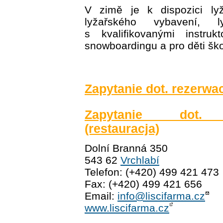
V zimě je k dispozici lyž
lyžařského vybavení, l
s kvalifikovanými instruk
snowboardingu a pro děti ško
Zapytanie dot. rezerwac
Zapytanie dot. r
(restauracja)
Dolní Branná 350
543 62
Vrchlabí
Telefon: (+420) 499 421 473
Fax: (+420) 499 421 656
Email:
info@liscifarma.cz
www.liscifarma.cz