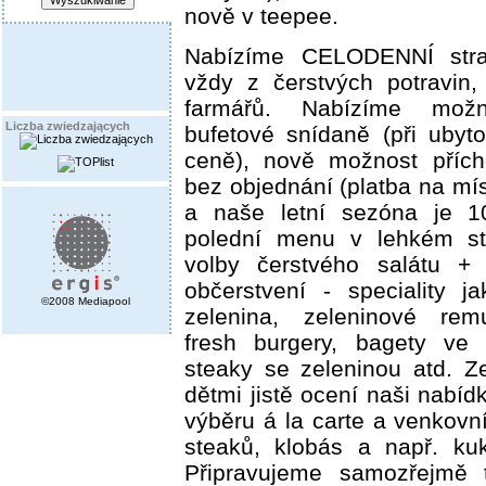
nově v teepee.
Nabízíme CELODENNÍ stra
vždy z čerstvých potravin
farmářů. Nabízíme možn
Liczba zwiedzających
bufetové snídaně (při ubyt
ceně), nově možnost přích
bez objednání (platba na míst
a naše letní sezóna je 1
polední menu v lehkém st
volby čerstvého salátu + 
občerstvení - speciality j
©2008 Mediapool
zelenina, zeleninové remu
fresh burgery, bagety ve 
steaky se zeleninou atd. Z
dětmi jistě ocení naši nabíd
výběru á la carte a venkovní
steaků, klobás a např. kuk
Připravujeme samozřejmě t