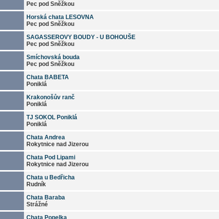
Pec pod Sněžkou
Horská chata LESOVNA
Pec pod Sněžkou
SAGASSEROVY BOUDY - U BOHOUŠE
Pec pod Sněžkou
Smíchovská bouda
Pec pod Sněžkou
Chata BABETA
Poniklá
Krakonošův ranč
Poniklá
TJ SOKOL Poniklá
Poniklá
Chata Andrea
Rokytnice nad Jizerou
Chata Pod Lipami
Rokytnice nad Jizerou
Chata u Bedřicha
Rudník
Chata Baraba
Strážné
Chata Popelka