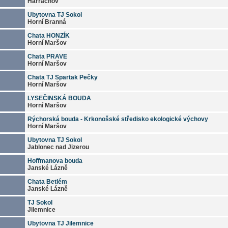
Harrachov
Ubytovna TJ Sokol
Horní Branná
Chata HONZÍK
Horní Maršov
Chata PRAVE
Horní Maršov
Chata TJ Spartak Pečky
Horní Maršov
LYSEČINSKÁ BOUDA
Horní Maršov
Rýchorská bouda - Krkonošské středisko ekologické výchovy
Horní Maršov
Ubytovna TJ Sokol
Jablonec nad Jizerou
Hoffmanova bouda
Janské Lázně
Chata Betlém
Janské Lázně
TJ Sokol
Jilemnice
Ubytovna TJ Jilemnice