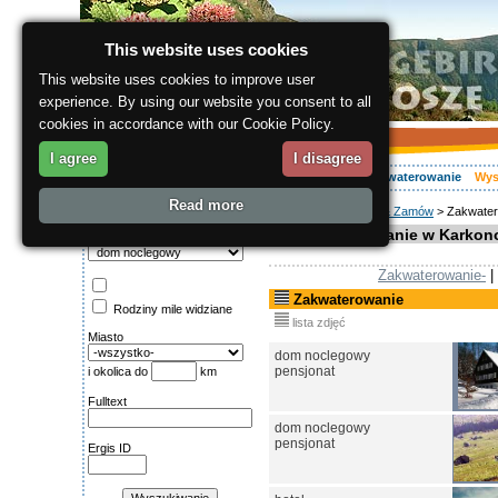
This website uses cookies
This website uses cookies to improve user
experience. By using our website you consent to all
cookies in accordance with our Cookie Policy.
I agree
I disagree
O regionie
Aktywnie
Relaks
Wasz urlop
Zakwaterowanie
Wys
Read more
ergis.cz
>
Wyszukaj & Zamów
> Zakwater
Wyszukiwanie:
Zakwaterowanie w Karkon
Kategoria
Zakwaterowanie-
|
Zakwaterowanie
Rodziny mile widziane
lista zdjęć
Miasto
dom noclegowy
pensjonat
i okolica do
km
Fulltext
dom noclegowy
pensjonat
Ergis ID