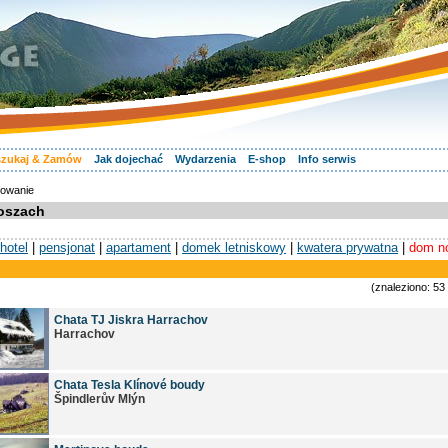
zukaj & Zamów
Jak dojechać
Wydarzenia
E-shop
Info serwis
owanie
oszach
hotel
|
pensjonat
|
apartament
|
domek letniskowy
|
kwatera prywatna
|
dom n
(znaleziono: 53
Chata TJ Jiskra Harrachov
Harrachov
Chata Tesla Klínové boudy
Špindlerův Mlýn