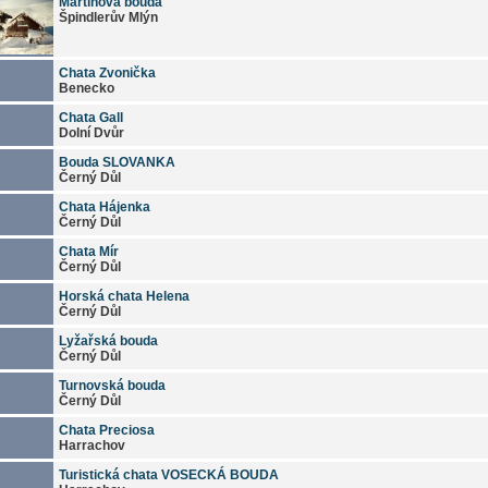
Martinova bouda
Špindlerův Mlýn
Chata Zvonička
Benecko
Chata Gall
Dolní Dvůr
Bouda SLOVANKA
Černý Důl
Chata Hájenka
Černý Důl
Chata Mír
Černý Důl
Horská chata Helena
Černý Důl
Lyžařská bouda
Černý Důl
Turnovská bouda
Černý Důl
Chata Preciosa
Harrachov
Turistická chata VOSECKÁ BOUDA