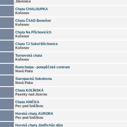
Jilemnice
Chata CHALOUPKA
Kořenov
Chata ČSAD Benešov
Kořenov
Chata Na Příchovicích
Kořenov
Chata TJ Sokol Běchovice
Kořenov
Turnovská chata
Kořenov
Rumchalpa - potapěčské centrum
Nová Paka
Staropacká Sokolovna
Nová Paka
Chata KOLÍNSKÁ
Paseky nad Jizerou
Chata ANIČKA
Pec pod Sněžkou
Horská chata AURORA
Pec pod Sněžkou
Horská chata Jindřichův dům