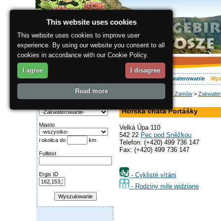
This website uses cookies
This website uses cookies to improve user
experience. By using our website you consent to all
cookies in accordance with our Cookie Policy.
I agree
I disagree
O regionie
Aktywnie
Relaks
Wasz urlop
Zakwaterowanie
Wys
Read more
ergis.cz
>
Wyszukaj & Zamów
>
Zakwater
Wyszukiwanie:
pensjonat
Kategoria
Horská chata Portášky
Miasto
Velká Úpa 110
542 22
Pec pod Sněžkou
i okolica do
km
Telefon: (+420) 499 736 147
Fax: (+420) 499 736 147
Fulltext
- Cyklisté vítáni
Ergis ID
- Rodziny mile widziane