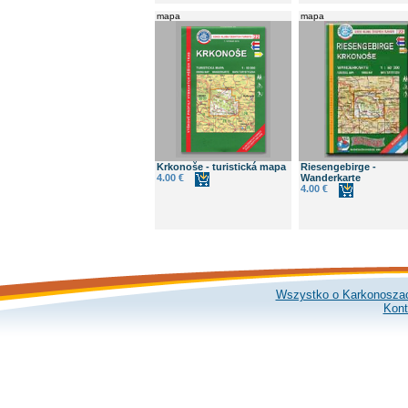
mapa
mapa
Krkonoše - turistická mapa
Riesengebirge -
4.00 €
Wanderkarte
4.00 €
Wszystko o Karkonosza
Kont