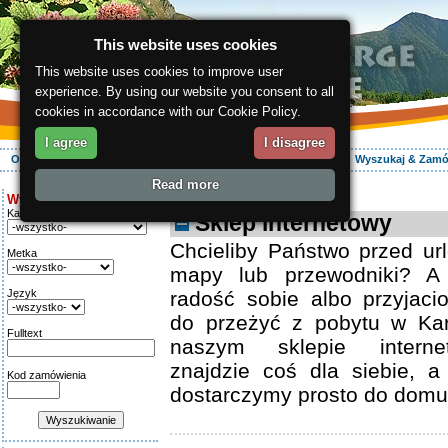
This website uses cookies
This website uses cookies to improve user
experience. By using our website you consent to all
cookies in accordance with our Cookie Policy.
I agree
I disagree
O regionie
Aktywnie
Relaks
Wasz urlop
Zakwaterowanie
Wyszukaj & Zam
Read more
ergis.cz
> E-shop
Wyszukiwanie:
Kategoria
Sklep internetowy
Chcieliby Państwo przed ur
Metka
mapy lub przewodniki? A
Język
radość sobie albo przyjaci
do przeżyć z pobytu w Ka
Fulltext
naszym sklepie intern
znajdzie coś dla siebie, 
Kod zamówienia
dostarczymy prosto do domu