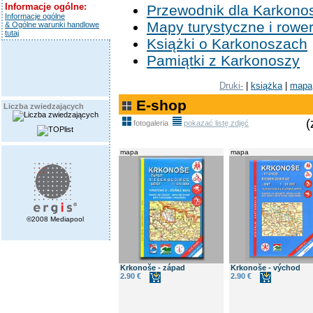
Informacje ogólne:
Przewodnik dla Karkono
Informacje ogólne
Mapy turystyczne i row
& Ogólne warunki handlowe
tutaj
Książki o Karkonoszach
Pamiątki z Karkonoszy
Druki-
|
książka
|
mapa
E-shop
Liczba zwiedzających
(
fotogaleria
pokazać listę zdjęć
mapa
mapa
©2008 Mediapool
Krkonoše - západ
Krkonoše - východ
2.90 €
2.90 €