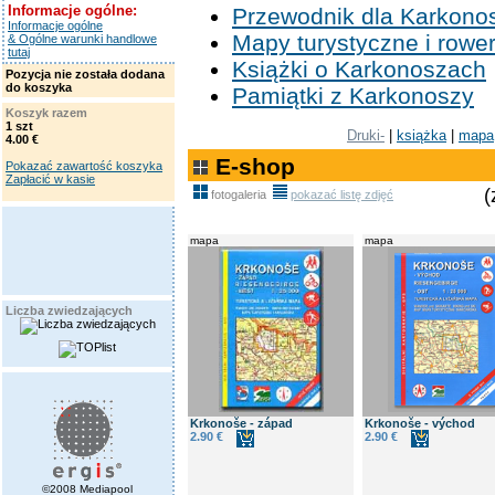
Informacje ogólne:
Przewodnik dla Karkono
Informacje ogólne
Mapy turystyczne i row
& Ogólne warunki handlowe
tutaj
Książki o Karkonoszach
Pozycja nie została dodana
do koszyka
Pamiątki z Karkonoszy
Koszyk razem
1 szt
Druki-
|
książka
|
mapa
4.00 €
E-shop
Pokazać zawartość koszyka
Zapłacić w kasie
(
fotogaleria
pokazać listę zdjęć
mapa
mapa
Liczba zwiedzających
Krkonoše - západ
Krkonoše - východ
2.90 €
2.90 €
©2008 Mediapool