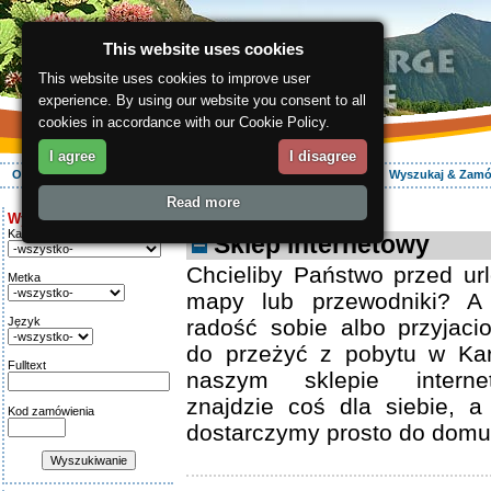
This website uses cookies
This website uses cookies to improve user
experience. By using our website you consent to all
cookies in accordance with our Cookie Policy.
I agree
I disagree
O regionie
Aktywnie
Relaks
Wasz urlop
Zakwaterowanie
Wyszukaj & Zam
Read more
ergis.cz
> E-shop
Wyszukiwanie:
Kategoria
Sklep internetowy
Chcieliby Państwo przed ur
Metka
mapy lub przewodniki? A
Język
radość sobie albo przyjaci
do przeżyć z pobytu w Ka
Fulltext
naszym sklepie intern
znajdzie coś dla siebie, 
Kod zamówienia
dostarczymy prosto do domu