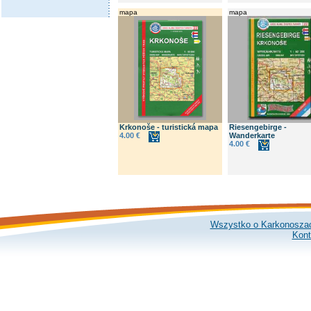
mapa
mapa
Krkonoše - turistická mapa
Riesengebirge -
4.00 €
Wanderkarte
4.00 €
Wszystko o Karkonosza
Kont