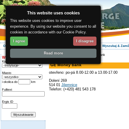
This website uses cookies
This website uses cookies to improve user
experience. By using our website you consent to all
cookies in accordance with our Cookie Policy.
I agree
I disagree
O regionie
Aktywnie
Relaks
Wasz urlop
Zakwaterowanie
Wyszukaj & Zam
Read more
ergis.cz
>
Info serwis
> GE Money bank
Wyszukiwanie:
bank
Kategoria
GE Money bank
otevřeno: po-pá 8.00-12.00 a 13.00-17.00
Miasto
Dolení 269
i okolica do
km
514 01
Jilemnice
Telefon: (+420) 481 543 178
Fulltext
Ergis ID