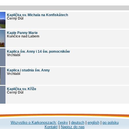
Kaplička sv. Michala na Konfiskátech
Černý Důl
Kaple Panny Marie
Kunčice nad Labem
Kaplica św. Anny i 14 św. pomocników
Vrchlabí
Kaplica i studnia św. Anny
Vrchlabí
Kaplička sv. Kříže
Černý Důl
Wszystko o Karkonoszach:
česky
|
deutsch
|
english
|
po polsku
Kontakt
|
Napisz do nas