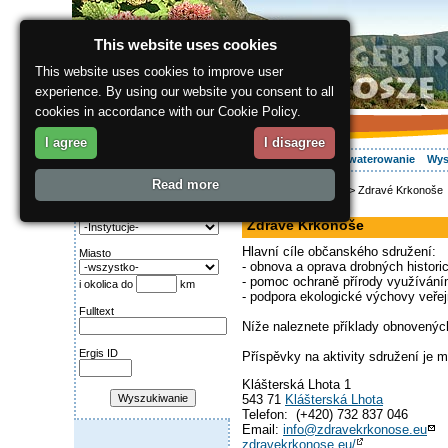
This website uses cookies
This website uses cookies to improve user
experience. By using our website you consent to all
cookies in accordance with our Cookie Policy.
I agree
I disagree
O regionie
Aktywnie
Relaks
Wasz urlop
Zakwaterowanie
Wys
Read more
ergis.cz
>
Info serwis
> Zdravé Krkonoše
Wyszukiwanie:
stowarzyszenie
Kategoria
Zdravé Krkonoše
Hlavní cíle občanského sdružení:
Miasto
- obnova a oprava drobných histori
- pomoc ochraně přírody využívání
i okolica do
km
- podpora ekologické výchovy veře
Fulltext
Níže naleznete příklady obnovenýc
Ergis ID
Příspěvky na aktivity sdružení je 
Klášterská Lhota 1
543 71
Klášterská Lhota
Telefon: (+420) 732 837 046
Email:
info@zdravekrkonose.eu
zdravekrkonose.eu/