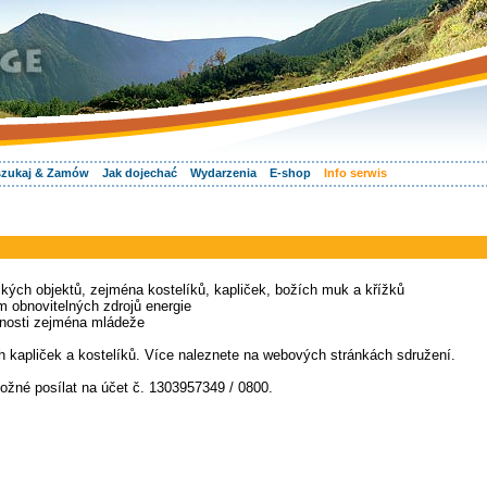
zukaj & Zamów
Jak dojechać
Wydarzenia
E-shop
Info serwis
ckých objektů, zejména kostelíků, kapliček, božích muk a křížků
m obnovitelných zdrojů energie
jnosti zejména mládeže
h kapliček a kostelíků. Více naleznete na webových stránkách sdružení.
možné posílat na účet č. 1303957349 / 0800.