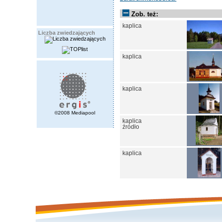
Zob. też:
kaplica
Liczba zwiedzających
kaplica
kaplica
©2008 Mediapool
kaplica
źródło
kaplica