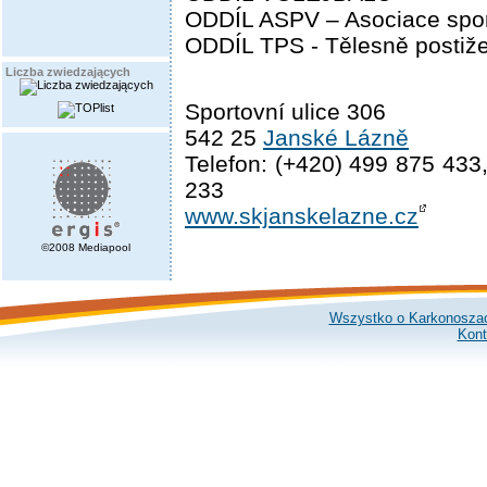
ODDÍL ASPV – Asociace spor
ODDÍL TPS - Tělesně postiž
Liczba zwiedzających
Sportovní ulice 306
542 25
Janské Lázně
Telefon: (+420) 499 875 433
233
www.skjanskelazne.cz
©2008 Mediapool
Wszystko o Karkonosza
Kont