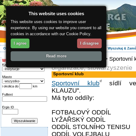
This website uses cookies
This website uses cookies to improve user
experience. By using our website you consent to all
cookies in accordance with our Cookie Policy.
I agree
I disagree
O regionie
Aktywnie
Relaks
Wasz urlop
Zakwaterowanie
Wyszukaj & Zam
Read more
ergis.cz
>
Info serwis
> Sportovní 
Wyszukiwanie:
Kategoria
organizace, stowarzyszenie
Sportovní klub
Miasto
Sportovní klub
sídlí ve
i okolica do
km
KLAUZU".
Fulltext
Má tyto oddíly:
Ergis ID
FOTBALOVÝ ODDÍL
LYŽAŘSKÝ ODDÍL
ODDÍL STOLNÍHO TENISU
ODDÍL VOLEJBALU