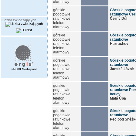
alarmowy
górskie
Górskie pogot
pogotowie
ratunkowe Čer
ratunkowe
Černý Důl
Liczba zwiedzających
telefon
alarmowy
górskie
Górskie pogot
pogotowie
ratunkowe
ratunkowe
Harrachov
telefon
alarmowy
górskie
Górskie pogot
pogotowie
ratunkowe
ratunkowe
Janské Lázně
©2008 Mediapool
telefon
alarmowy
górskie
Górskie pogot
pogotowie
ratunkowe Pom
ratunkowe
boudy
telefon
Malá Úpa
alarmowy
górskie
Górskie pogot
pogotowie
ratunkowe
ratunkowe
Pec pod Sněžk
telefon
alarmowy