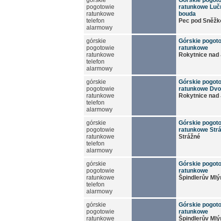
górskie
Górskie pogot
pogotowie
ratunkowe Luč
ratunkowe
bouda
telefon
Pec pod Sněžk
alarmowy
górskie
Górskie pogot
pogotowie
ratunkowe
ratunkowe
Rokytnice nad 
telefon
alarmowy
górskie
Górskie pogot
pogotowie
ratunkowe Dvo
ratunkowe
Rokytnice nad 
telefon
alarmowy
górskie
Górskie pogot
pogotowie
ratunkowe Str
ratunkowe
Strážné
telefon
alarmowy
górskie
Górskie pogot
pogotowie
ratunkowe
ratunkowe
Špindlerův Mlý
telefon
alarmowy
górskie
Górskie pogot
pogotowie
ratunkowe
ratunkowe
Špindlerův Mlý