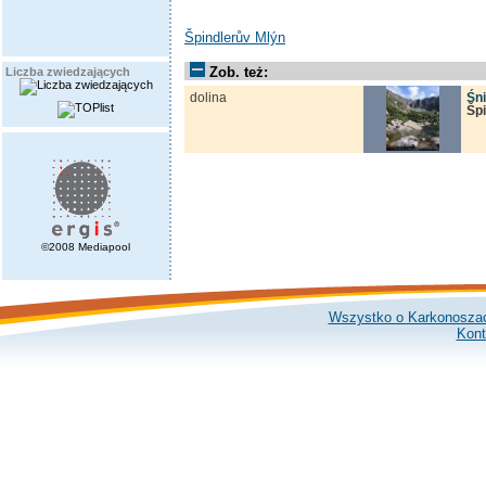
Špindlerův Mlýn
Zob. też:
Liczba zwiedzających
dolina
Śni
Šp
©2008 Mediapool
Wszystko o Karkonosza
Kont