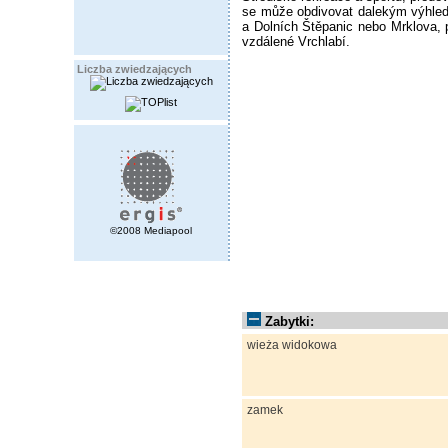
se může obdivovat dalekým výhled
a Dolních Štěpanic nebo Mrklova, 
vzdálené Vrchlabí.
Liczba zwiedzających
©2008 Mediapool
Zabytki:
wieża widokowa
zamek