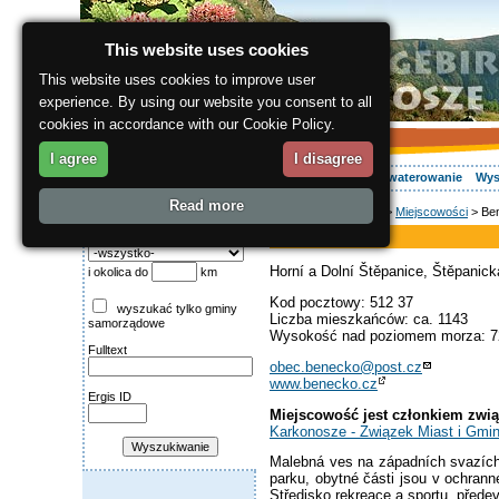
This website uses cookies
This website uses cookies to improve user
experience. By using our website you consent to all
cookies in accordance with our Cookie Policy.
I agree
I disagree
O regionie
Aktywnie
Relaks
Wasz urlop
Zakwaterowanie
Wys
Read more
ergis.cz
>
O regionie
>
Miejscowości
> Be
Wyszukiwanie:
Benecko
Miasto
Horní a Dolní Štěpanice, Štěpanick
i okolica do
km
Kod pocztowy: 512 37
wyszukać tylko gminy
Liczba mieszkańców: ca. 1143
samorządowe
Wysokość nad poziomem morza: 7
Fulltext
obec.benecko@post.cz
www.benecko.cz
Ergis ID
Miejscowość jest członkiem zwi
Karkonosze - Związek Miast i Gmi
Malebná ves na západních svazích
parku, obytné části jsou v ochra
Středisko rekreace a sportu, přede