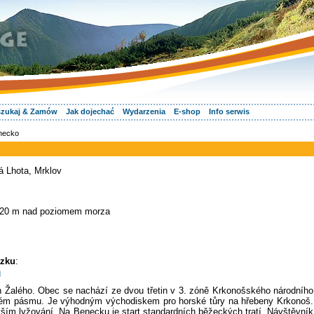
zukaj & Zamów
Jak dojechać
Wydarzenia
E-shop
Info serwis
necko
á Lhota, Mrklov
20 m nad poziomem morza
ązku
:
n
 Žalého. Obec se nachází ze dvou třetin v 3. zóně Krkonošského národního
nném pásmu. Je výhodným východiskem pro horské tůry na hřebeny Krkonoš.
vším lyžování. Na Benecku je start standardních běžeckých tratí. Návštěvník