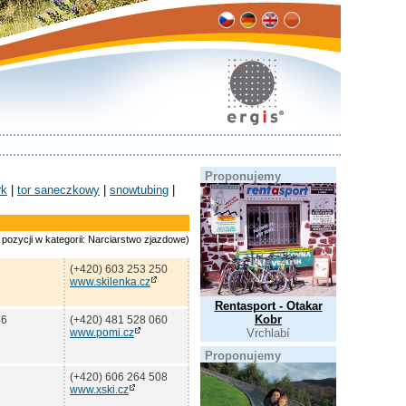
Proponujemy
rk
|
tor saneczkowy
|
snowtubing
|
 pozycji w kategorii: Narciarstwo zjazdowe)
(+420) 603 253 250
www.skilenka.cz
Rentasport - Otakar
Kobr
46
(+420) 481 528 060
www.pomi.cz
Vrchlabí
Proponujemy
(+420) 606 264 508
www.xski.cz