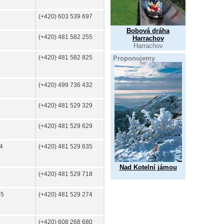
(+420) 603 539 697
Bobová dráha
(+420) 481 582 255
Harrachov
Harrachov
(+420) 481 582 825
Proponujemy
(+420) 499 736 432
(+420) 481 529 329
(+420) 481 529 629
4
(+420) 481 529 635
Nad Kotelní jámou
(+420) 481 529 718
25
(+420) 481 529 274
(+420) 608 268 680