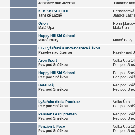
Jablonec nad Jizerou
Jablonec nad
K+K SKI SCHOOL
Černohorská
Janské Lázně
Janské Lázn
Orion
Horní Maršov
Malá Úpa
Malá Úpa
Happy Hill Ski School
Mladé Buky
Mladé Buky
LT - Lyžařská a snowboardová škola
Paseky nad Jizerou
Paseky nad J
Aron Sport
Velká Úpa 1
Pec pod Sněžkou
Pec pod Sně
Happy Hill Ski School
Pec pod Sně
Pec pod Sněžkou
Pec pod Sně
Hotel Máj
Pec pod Sně
Pec pod Sněžkou
Pec pod Sně
Lyžařská škola Potok.cz
Velká Úpa
Pec pod Sněžkou
Pec pod Sně
Pension Lesní pramen
Pec pod Sně
Pec pod Sněžkou
Pec pod Sně
Penzion U Pece
Velká Úpa 1
Pec pod Sněžkou
Pec pod Sně