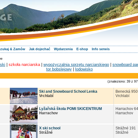
zukaj & Zamów
Jak dojechać
Wydarzenia
E-shop
Info serwis
we
ski
|
szkoła narciarska
|
wypożyczalnia sprzętu narciarskiego
|
snowboard pa
tor bobslejowy
|
lodowisko
(znaleziono: 39 z 97
Ski and Snowboard School Lenka
Benecká 950
Vrchlabí
Vrchlabí
Lyžařská škola POMI SKICENTRUM
Harrachov 6
Harrachov
Harrachov
X ski school
Strážné 191
Strážné
Strážné