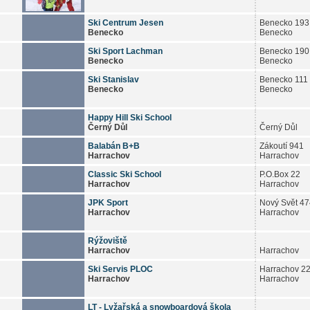
Ski Centrum Jesen
Benecko 193
Benecko
Benecko
Ski Sport Lachman
Benecko 190
Benecko
Benecko
Ski Stanislav
Benecko 111
Benecko
Benecko
Happy Hill Ski School
Černý Důl
Černý Důl
Balabán B+B
Zákoutí 941
Harrachov
Harrachov
Classic Ski School
P.O.Box 22
Harrachov
Harrachov
JPK Sport
Nový Svět 47
Harrachov
Harrachov
Rýžoviště
Harrachov
Harrachov
Ski Servis PLOC
Harrachov 2
Harrachov
Harrachov
LT - Lyžařská a snowboardová škola