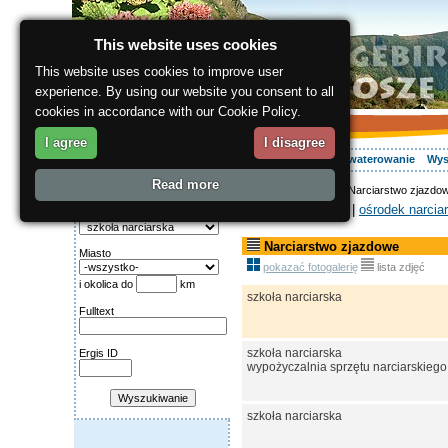
This website uses cookies
This website uses cookies to improve user
experience. By using our website you consent to all
cookies in accordance with our Cookie Policy.
I agree
I disagree
O regionie
Aktywnie
Relaks
Wasz urlop
Zakwaterowanie
Wys
Read more
ergis.cz
>
Aktywnie
> Narciarstwo zjazdo
Wyszukiwanie:
Sporty zimowe-
|
ośrodek narciar
Kategoria
Narciarstwo zjazdowe
Miasto
pokazać fotogalerię
lista zdjęć
i okolica do
km
szkoła narciarska
Fulltext
szkoła narciarska
Ergis ID
wypożyczalnia sprzętu narciarskiego
szkoła narciarska