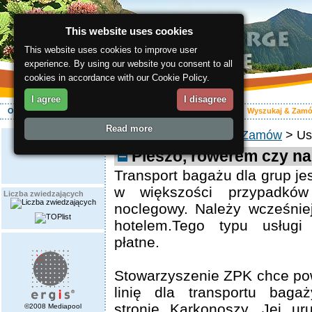
This website uses cookies
This website uses cookies to improve user
experience. By using our website you consent to all
cookies in accordance with our Cookie Policy.
I agree
I disagree
O regionie
Aktywnie
Relaks
Wasz urlop
Zakwaterowanie
Wyszukaj & Zam
Read more
ergis.cz
>
Wyszukaj & Zamów
> Us
Pieszo, rowerem czy na
Transport bagażu dla grup je
w większości przypadków
Liczba zwiedzających
noclegowy. Należy wcześnie
hotelem.Tego typu usługi
płatne.
Stowarzyszenie ZPK chce po
linię dla transportu baga
stronie Karkonoszy. Jej ur
©2008 Mediapool