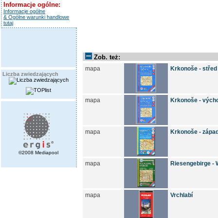
Informacje ogólne:
Informacje ogólne
& Ogólne warunki handlowe
tutaj
Zob. też:
mapa
Krkonoše - střed
Liczba zwiedzających
mapa
Krkonoše - vých
mapa
Krkonoše - zápa
©2008 Mediapool
mapa
Riesengebirge -
mapa
Vrchlabí