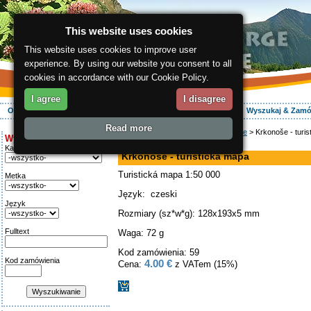
This website uses cookies
This website uses cookies to improve user
experience. By using our website you consent to all
cookies in accordance with our Cookie Policy.
I agree
I disagree
O regionie
Aktywnie
Relaks
Wasz urlop
Zakwaterowanie
Wyszukaj & Zam
Read more
ergis.cz
>
E-shop
>
Mapy turystyczne
> Krkonoše - turis
Wyszukiwanie:
mapa
Kategoria
Krkonoše - turistická mapa
Turistická mapa 1:50 000
Metka
Język: czeski
Język
Rozmiary (sz*w*g): 128x193x5 mm
Fulltext
Waga: 72 g
Kod zamówienia: 59
Kod zamówienia
4.00 €
Cena:
z VATem (15%)