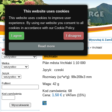
This website uses cookies
This website uses cookies to improve user
experience. By using our website you consent to all
cookies in accordance with our Cookie Policy.
I agree
I disagree
O regionie
Aktywnie
Relaks
Wasz urlop
Zakwaterowanie
Wyszukaj & Zam
Read more
ergis.cz
>
E-shop
>
Mapy turystyczne
> Vrchlabí
Wyszukiwanie:
mapa
Kategoria
Vrchlabí
Plán města Vrchlabí 1:10 000
Metka
Język: czeski
Język
Rozmiary (sz*w*g): 99x209x3 mm
Fulltext
Waga: 42 g
Kod zamówienia: 68
Kod zamówienia
1.50 €
Cena:
z VATem (15%)