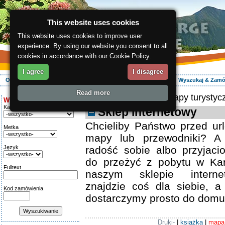
This website uses cookies
This website uses cookies to improve user
experience. By using our website you consent to all
cookies in accordance with our Cookie Policy.
I agree
I disagree
O regionie
Aktywnie
Relaks
Wasz urlop
Zakwaterowanie
Wyszukaj & Zam
Read more
ergis.cz
>
E-shop
> Mapy turystyc
Wyszukiwanie:
Kategoria
Sklep internetowy
Chcieliby Państwo przed ur
Metka
mapy lub przewodniki? A
Język
radość sobie albo przyjaci
do przeżyć z pobytu w Ka
Fulltext
naszym sklepie intern
znajdzie coś dla siebie, 
Kod zamówienia
dostarczymy prosto do domu
Druki-
|
książka
|
mapa