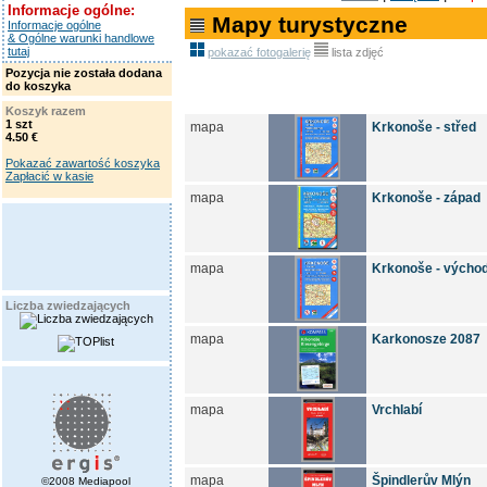
Informacje ogólne:
Mapy turystyczne
Informacje ogólne
& Ogólne warunki handlowe
tutaj
pokazać fotogalerię
lista zdjęć
Pozycja nie została dodana
do koszyka
Koszyk razem
1 szt
mapa
Krkonoše - střed
4.50 €
Pokazać zawartość koszyka
Zapłacić w kasie
mapa
Krkonoše - západ
mapa
Krkonoše - výcho
Liczba zwiedzających
mapa
Karkonosze 2087
mapa
Vrchlabí
mapa
Špindlerův Mlýn
©2008 Mediapool