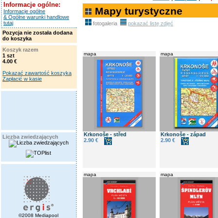
Informacje ogólne:
Mapy turystyczne
Informacje ogólne
& Ogólne warunki handlowe
tutaj
fotogaleria
pokazać listę zdjęć
Pozycja nie została dodana
do koszyka
Koszyk razem
mapa
mapa
1 szt
4.00 €
Pokazać zawartość koszyka
Zapłacić w kasie
Krkonoše - střed
Krkonoše - západ
Liczba zwiedzających
2.90 €
2.90 €
mapa
mapa
©2008 Mediapool