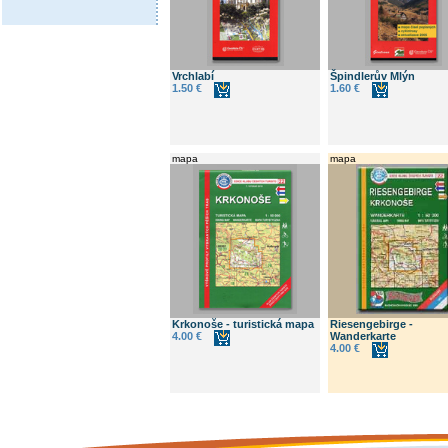
Vrchlabí
Špindlerův Mlýn
1.50 €
1.60 €
mapa
mapa
Krkonoše - turistická mapa
Riesengebirge -
4.00 €
Wanderkarte
4.00 €