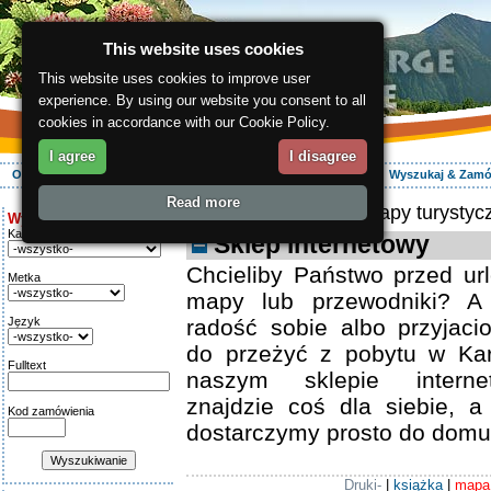
This website uses cookies
This website uses cookies to improve user
experience. By using our website you consent to all
cookies in accordance with our Cookie Policy.
I agree
I disagree
O regionie
Aktywnie
Relaks
Wasz urlop
Zakwaterowanie
Wyszukaj & Zam
Read more
ergis.cz
>
E-shop
> Mapy turystyc
Wyszukiwanie:
Kategoria
Sklep internetowy
Chcieliby Państwo przed ur
Metka
mapy lub przewodniki? A
Język
radość sobie albo przyjaci
do przeżyć z pobytu w Ka
Fulltext
naszym sklepie intern
znajdzie coś dla siebie, 
Kod zamówienia
dostarczymy prosto do domu
Druki-
|
książka
|
mapa