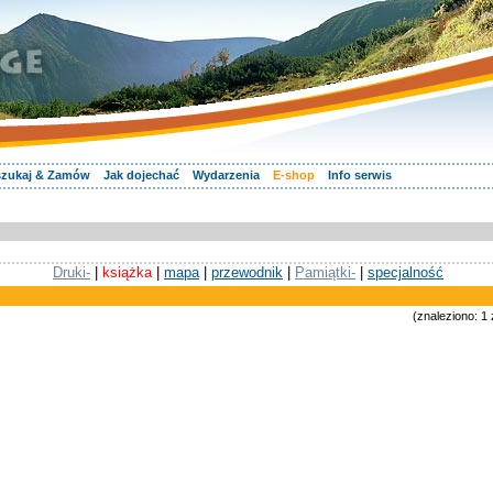
zukaj & Zamów
Jak dojechać
Wydarzenia
E-shop
Info serwis
Druki-
|
książka
|
mapa
|
przewodnik
|
Pamiątki-
|
specjalność
(znaleziono: 1 