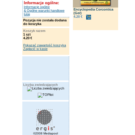
Informacje ogólne:
Informacje ogólne
Encyclopedia Corcontica
& Ogólne warunki handlowe
(Ger)
tutaj
4.20 €
Pozycja nie została dodana
do koszyka
Koszyk razem
1 szt
4.20 €
Pokazać zawartość koszyka
Zapłacić w kasie
Liczba zwiedzających
©2008 Mediapool