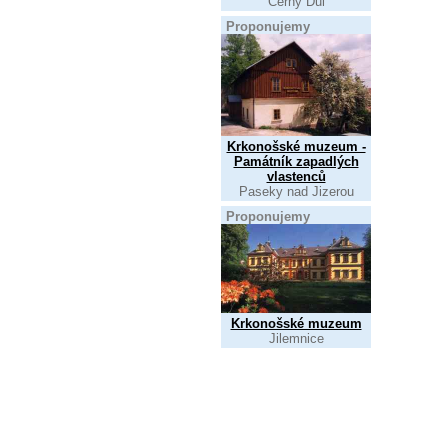
Černý Důl
Proponujemy
Krkonošské muzeum -
Památník zapadlých
vlastenců
Paseky nad Jizerou
Proponujemy
Krkonošské muzeum
Jilemnice