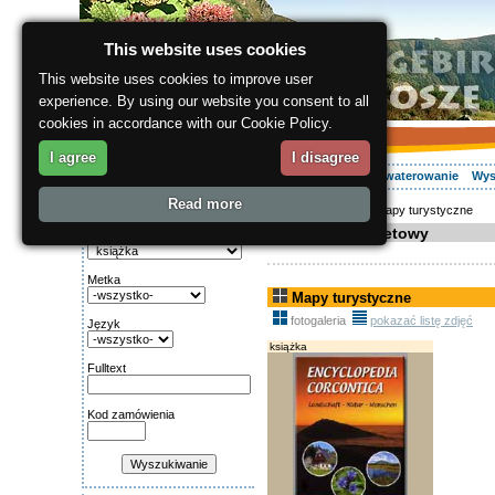
This website uses cookies
This website uses cookies to improve user
experience. By using our website you consent to all
cookies in accordance with our Cookie Policy.
I agree
I disagree
O regionie
Aktywnie
Relaks
Wasz urlop
Zakwaterowanie
Wys
Read more
ergis.cz
>
E-shop
> Mapy turystyczne
Wyszukiwanie:
Sklep internetowy
Kategoria
Metka
Mapy turystyczne
fotogaleria
pokazać listę zdjęć
Język
książka
Fulltext
Kod zamówienia