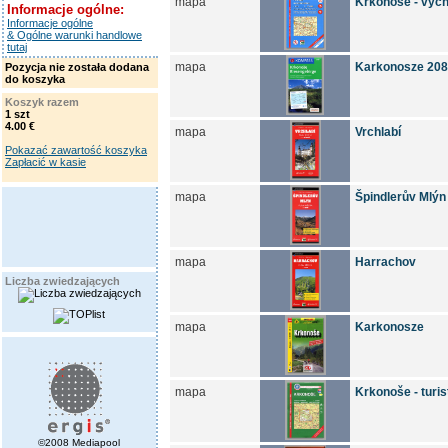
mapa
Krkonoše - výc
Informacje ogólne:
Informacje ogólne
& Ogólne warunki handlowe
tutaj
mapa
Karkonosze 20
Pozycja nie została dodana
do koszyka
Koszyk razem
1 szt
4.00 €
mapa
Vrchlabí
Pokazać zawartość koszyka
Zapłacić w kasie
mapa
Špindlerův Mlýn
mapa
Harrachov
Liczba zwiedzających
mapa
Karkonosze
mapa
Krkonoše - turi
©2008 Mediapool