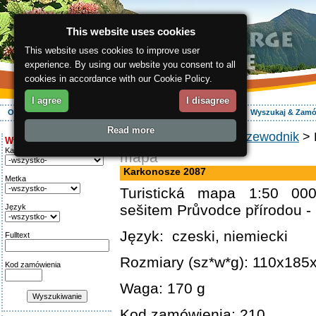
This website uses cookies
This website uses cookies to improve user
experience. By using our website you consent to all
cookies in accordance with our Cookie Policy.
I agree
I disagree
O regionie
Aktywnie
Relaks
Wasz urlop
Zakwaterowanie
Wyszukaj & Zam
Read more
ergis.cz
>
E-shop
>
Przewodnik
> 
Wyszukiwanie:
Kategoria
mapa
Karkonosze 2087
Metka
Turistická mapa 1:50 00
sešitem Průvodce přírodou - 
Język
Język: czeski, niemiecki
Fulltext
Rozmiary (sz*w*g): 110x18
Kod zamówienia
Waga: 170 g
Kod zamówienia: 210