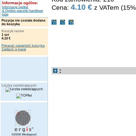
Informacje ogólne:
4.10 €
Cena:
z VATem (15%
Informacje ogólne
& Ogólne warunki handlowe
tutaj
Pozycja nie została dodana
do koszyka
Koszyk razem
1 szt
4.10 €
Pokazać zawartość koszyka
Zapłacić w kasie
:
Liczba zwiedzających
©2008 Mediapool