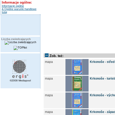
Informacje ogólne:
Informacje ogólne
& Ogólne warunki handlowe
tutaj
Liczba zwiedzających
Zob. też:
mapa
Krkonoše - střed
mapa
Krkonoše - turis
©2008 Mediapool
mapa
Krkonoše - vých
mapa
Krkonoše - zápa