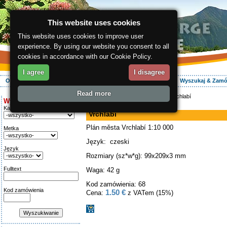
This website uses cookies
This website uses cookies to improve user
experience. By using our website you consent to all
cookies in accordance with our Cookie Policy.
I agree
I disagree
O regionie
Aktywnie
Relaks
Wasz urlop
Zakwaterowanie
Wyszukaj & Zam
Read more
ergis.cz
>
E-shop
>
Przewodnik
> Vrchlabí
Wyszukiwanie:
mapa
Kategoria
Vrchlabí
Plán města Vrchlabí 1:10 000
Metka
Język: czeski
Język
Rozmiary (sz*w*g): 99x209x3 mm
Fulltext
Waga: 42 g
Kod zamówienia: 68
Kod zamówienia
1.50 €
Cena:
z VATem (15%)