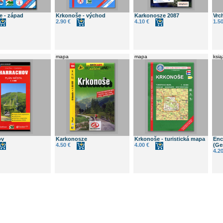
e - západ
Krkonoše - východ
Karkonosze 2087
Vrc
2.90 €
4.10 €
1.50
mapa
mapa
ksią
ov
Karkonosze
Krkonoše - turistická mapa
Enc
4.50 €
4.00 €
(Ge
4.20