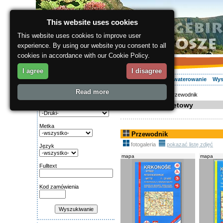
This website uses cookies
This website uses cookies to improve user
experience. By using our website you consent to all
cookies in accordance with our Cookie Policy.
I agree
I disagree
O regionie
Aktywnie
Relaks
Wasz urlop
Zakwaterowanie
Wys
Read more
ergis.cz
>
E-shop
> Przewodnik
Wyszukiwanie:
Sklep internetowy
Kategoria
Metka
Przewodnik
fotogaleria
pokazać listę zdjęć
Język
mapa
mapa
Fulltext
Kod zamówienia