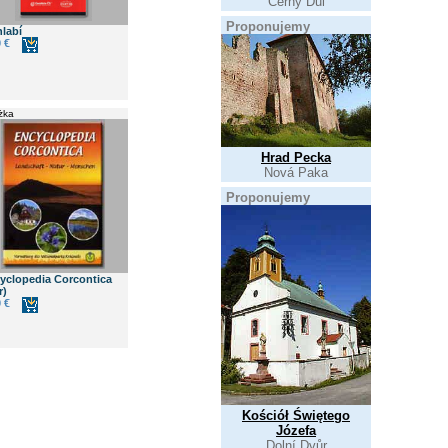
Černý Důl
Proponujemy
hlabí
 €
żka
Hrad Pecka
Nová Paka
Proponujemy
yclopedia Corcontica
r)
 €
Kościół Świętego
Józefa
Dolní Dvůr