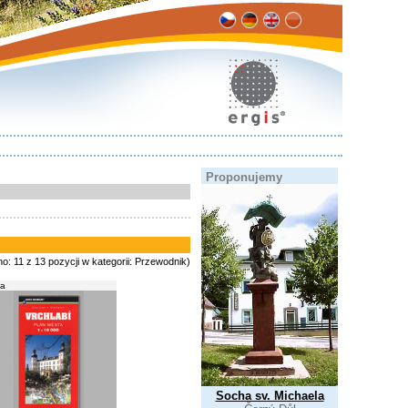
Proponujemy
no: 11 z 13 pozycji w kategorii: Przewodnik)
a
Socha sv. Michaela