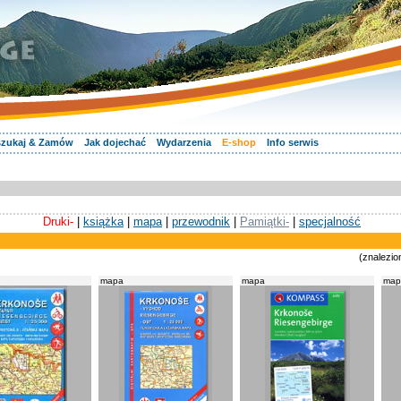
zukaj & Zamów
Jak dojechać
Wydarzenia
E-shop
Info serwis
Druki-
|
książka
|
mapa
|
przewodnik
|
Pamiątki-
|
specjalność
(znalezio
mapa
mapa
map