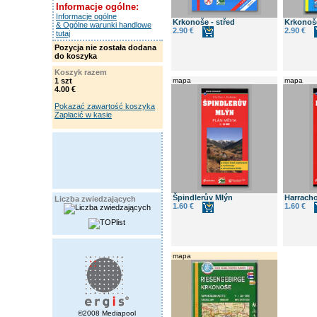
Informacje ogólne:
Informacje ogólne
Krkonoše - střed
Krkonoš
& Ogólne warunki handlowe
2.90 €
2.90 €
tutaj
Pozycja nie została dodana
do koszyka
Koszyk razem
1 szt
mapa
mapa
4.00 €
Pokazać zawartość koszyka
Zapłacić w kasie
Špindlerův Mlýn
Harrach
Liczba zwiedzających
1.60 €
1.60 €
mapa
©2008 Mediapool