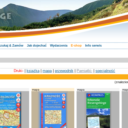
zukaj & Zamów
Jak dojechać
Wydarzenia
E-shop
Info serwis
Druki-
|
książka
|
mapa
|
przewodnik
|
Pamiątki-
|
specjalność
(znalezio
mapa
mapa
map