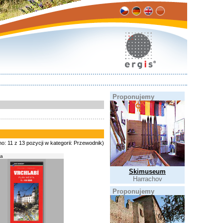
Proponujemy
no: 11 z 13 pozycji w kategorii: Przewodnik)
a
Skimuseum
Harrachov
Proponujemy