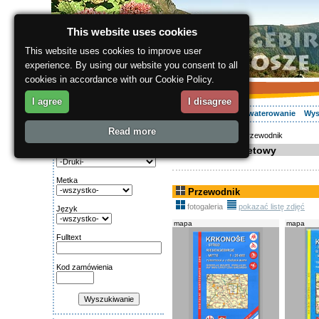
This website uses cookies
This website uses cookies to improve user
experience. By using our website you consent to all
cookies in accordance with our Cookie Policy.
I agree
I disagree
O regionie
Aktywnie
Relaks
Wasz urlop
Zakwaterowanie
Wys
Read more
ergis.cz
>
E-shop
> Przewodnik
Wyszukiwanie:
Sklep internetowy
Kategoria
Metka
Przewodnik
fotogaleria
pokazać listę zdjęć
Język
mapa
mapa
Fulltext
Kod zamówienia