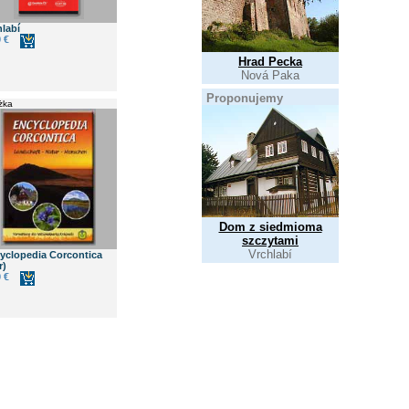
hlabí
 €
Hrad Pecka
Nová Paka
Proponujemy
żka
Dom z siedmioma
szczytami
Vrchlabí
yclopedia Corcontica
r)
 €