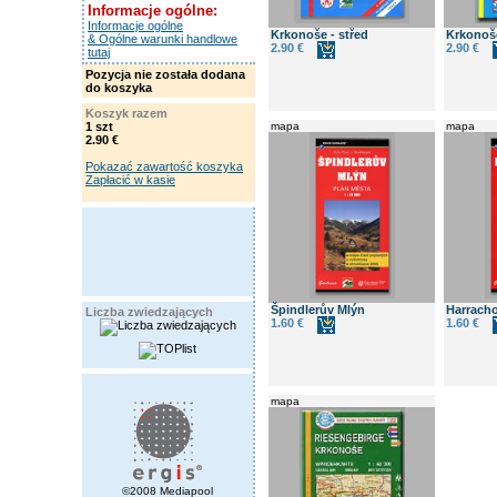
Informacje ogólne:
Informacje ogólne
Krkonoše - střed
Krkonoš
& Ogólne warunki handlowe
2.90 €
2.90 €
tutaj
Pozycja nie została dodana
do koszyka
Koszyk razem
1 szt
mapa
mapa
2.90 €
Pokazać zawartość koszyka
Zapłacić w kasie
Špindlerův Mlýn
Harrach
Liczba zwiedzających
1.60 €
1.60 €
mapa
©2008 Mediapool