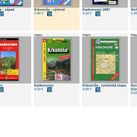
e - západ
Krkonoše - východ
Karkonosze 2087
Vrc
2.90 €
4.10 €
1.50
mapa
mapa
ksią
ov
Karkonosze
Krkonoše - turistická mapa
Enc
4.50 €
4.00 €
(Ge
4.20