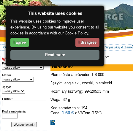
This website uses cookies
This website uses cookies to improve user
experience. By using our website you consent to all
cookies in accordance with our Cookie Policy.
I agree
I disagree
O regionie
Aktywnie
Relaks
Wasz urlop
Zakwaterowanie
Wyszukaj & Zam
Read more
ergis.cz
>
E-shop
>
Książki
> Harrachov
Wyszukiwanie:
mapa
Kategoria
Harrachov
Plán města a průvodce 1:8 000
Metka
Język: angielski, czeski, niemiecki
Język
Rozmiary (sz*w*g): 99x205x3 mm
Fulltext
Waga: 32 g
Kod zamówienia: 194
Kod zamówienia
1.60 €
Cena:
z VATem (15%)