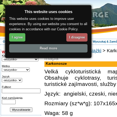
This website uses cookies
This website uses cookies to improve user
experience. By using our website you consent to all
cookies in accordance with our Cookie Policy.
I agree
I disagree
O regionie
Aktywnie
Relaks
Wasz urlop
Zakwaterowanie
Wyszukaj & Zam
Read more
ergis.cz
>
E-shop
>
Książki
> Kark
Wyszukiwanie:
Kategoria
mapa
Karkonosze
Metka
Velká cykloturistická m
Obsahuje cyklotrasy, turi
Język
turistické zajímavosti, služby
Fulltext
Język: angielski, czeski, nie
Kod zamówienia
Rozmiary (sz*w*g): 107x16
Waga: 58 g