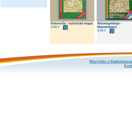
Krkonoše - turistická mapa
Riesengebirge -
4.00 €
Wanderkarte
4.00 €
Wszystko o Karkonosza
Kont