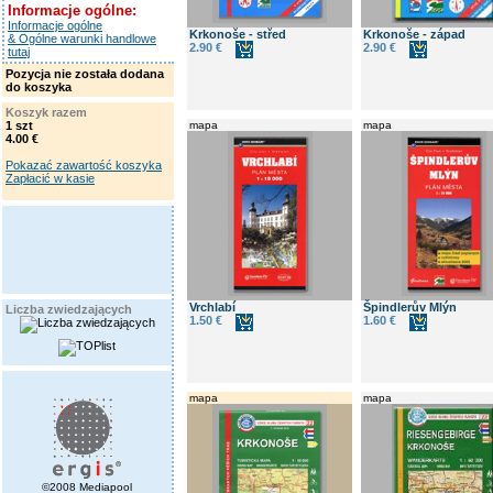
Informacje ogólne:
Informacje ogólne
Krkonoše - střed
Krkonoše - západ
& Ogólne warunki handlowe
2.90 €
2.90 €
tutaj
Pozycja nie została dodana
do koszyka
Koszyk razem
1 szt
mapa
mapa
4.00 €
Pokazać zawartość koszyka
Zapłacić w kasie
Vrchlabí
Špindlerův Mlýn
Liczba zwiedzających
1.50 €
1.60 €
mapa
mapa
©2008 Mediapool