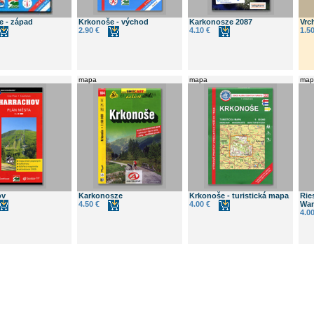
e - západ
Krkonoše - východ
Karkonosze 2087
Vrc
2.90 €
4.10 €
1.50
mapa
mapa
map
ov
Karkonosze
Krkonoše - turistická mapa
Rie
4.50 €
4.00 €
Wan
4.00