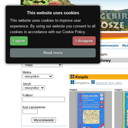
This website uses cookies
This website uses cookies to improve user
experience. By using our website you consent to all
cookies in accordance with our Cookie Policy.
I agree
I disagree
O regionie
Aktywnie
Relaks
Wasz urlop
Zakwaterowanie
Wys
Read more
ergis.cz
>
E-shop
> Książki
Wyszukiwanie:
Sklep internetowy
Kategoria
Metka
Książki
fotogaleria
pokazać listę zdjęć
Język
mapa
mapa
Fulltext
Kod zamówienia