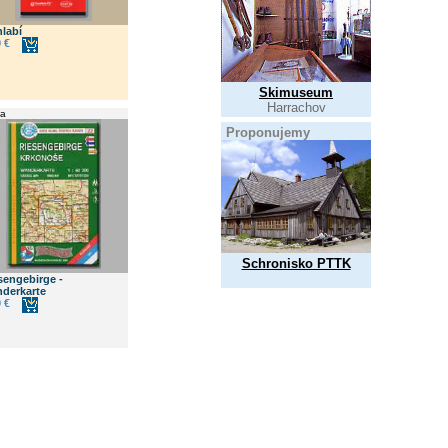
hlabí
 €
Skimuseum
Harrachov
a
Proponujemy
Schronisko PTTK
sengebirge -
derkarte
 €