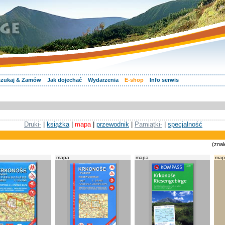
zukaj & Zamów
Jak dojechać
Wydarzenia
E-shop
Info serwis
Druki-
|
książka
|
mapa
|
przewodnik
|
Pamiątki-
|
specjalność
(znal
mapa
mapa
map