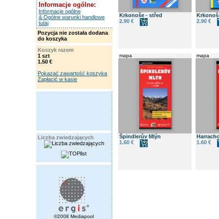
Informacje ogólne:
Informacje ogólne
Krkonoše - střed
Krkonoš
& Ogólne warunki handlowe
2.90 €
2.90 €
tutaj
Pozycja nie została dodana
do koszyka
Koszyk razem
1 szt
mapa
mapa
1.50 €
Pokazać zawartość koszyka
Zapłacić w kasie
Špindlerův Mlýn
Harrach
Liczba zwiedzających
1.60 €
1.60 €
©2008 Mediapool