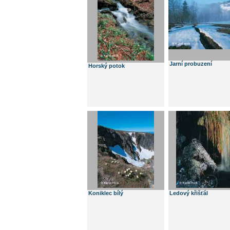
Jarní probuzení
Horský potok
Koniklec bílý
Ledový křišťál