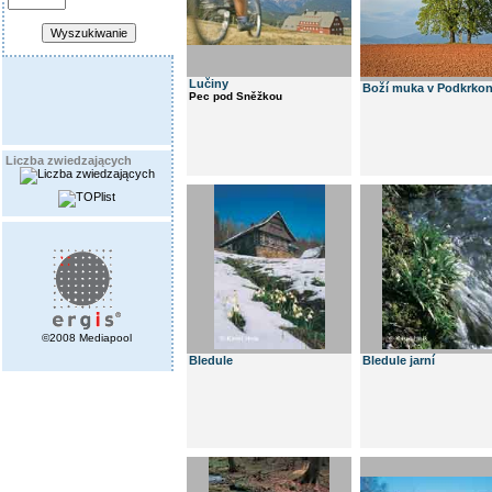
Lučiny
Boží muka v Podkrkon
Pec pod Sněžkou
Liczba zwiedzających
©2008 Mediapool
Bledule
Bledule jarní