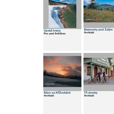
Blatouchy pod Žalým
Úpská hrana
Vrchlabí
Pec pod Sněžkou
Ráno na Křížovkách
Tři domky
Vrchlabí
Vrchlabí