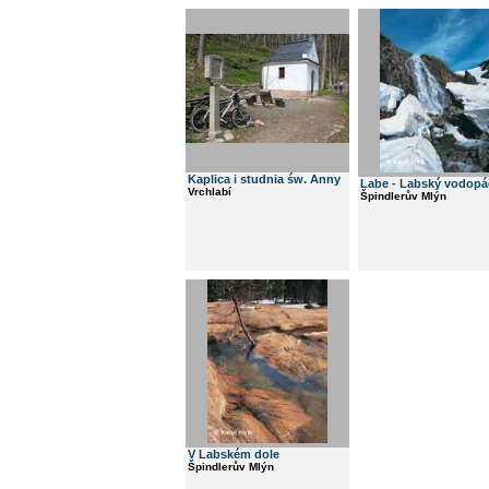
Kaplica i studnia św. Anny
Labe - Labský vodop
Vrchlabí
Špindlerův Mlýn
V Labském dole
Špindlerův Mlýn