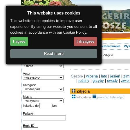
This website uses cookies
This website uses cookies to improve user
experience. By using our website you consent to all
cookies in accordance with our Cookie Policy.
I agree
I disagree
O regionie
Aktywnie
Relaks
Wasz urlop
Zakwaterowanie
Wys
Read more
ergis.cz
>
O regionie
> Zdjęcia
Wyszukiwanie:
Zdjęcia
Gatunek
Autor
Sezon-
|
wiosna
|
lato
|
jesień
|
zim
|
rośliny
|
grzyby
|
owady
|
zwier
Kategoria
Zdjęcia
Miasto
fotogaleria
pokazać listę zdjęć
i okolica do
km
Fulltext
Ergis ID