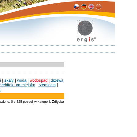
i
|
skały
|
woda
|
wodospad
|
drzewa
architektura miejska
|
rzemiosła
|
c
eziono: 0 z 328 pozycji w kategorii: Zdjęcia)