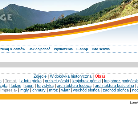
zukaj & Zamów
Jak dojechać
Wydarzenia
E-shop
Info serwis
Zdjęcie
|
Widokóvka historyczna
|
Obraz
a
|
Temat-
|
z lotu ptaka
|
grzbiet górski
|
krajobraz górski
|
krajobraz podgórsk
zęta
|
ludzie
|
sport
|
turystyka
|
architektura ludowa
|
architektura kościelna
|
Impresja-
|
mgły
|
chmury
|
mróz
|
wiatr
|
wschód słońca
|
zachód słońca
|
no
(znal