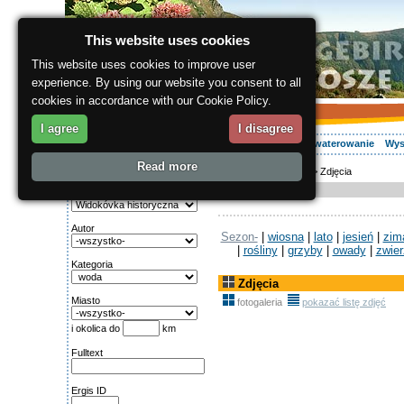
This website uses cookies
This website uses cookies to improve user
experience. By using our website you consent to all
cookies in accordance with our Cookie Policy.
I agree
I disagree
O regionie
Aktywnie
Relaks
Wasz urlop
Zakwaterowanie
Wys
Read more
ergis.cz
>
O regionie
> Zdjęcia
Wyszukiwanie:
Zdjęcia
Gatunek
Autor
Sezon-
|
wiosna
|
lato
|
jesień
|
zim
|
rośliny
|
grzyby
|
owady
|
zwier
Kategoria
Zdjęcia
Miasto
fotogaleria
pokazać listę zdjęć
i okolica do
km
Fulltext
Ergis ID