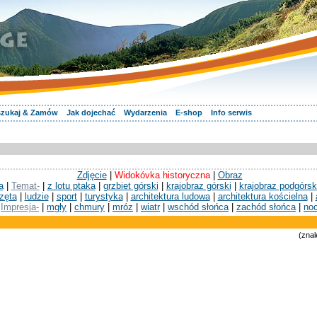
zukaj & Zamów
Jak dojechać
Wydarzenia
E-shop
Info serwis
Zdjęcie
|
Widokóvka historyczna
|
Obraz
a
|
Temat-
|
z lotu ptaka
|
grzbiet górski
|
krajobraz górski
|
krajobraz podgórsk
zęta
|
ludzie
|
sport
|
turystyka
|
architektura ludowa
|
architektura kościelna
|
Impresja-
|
mgły
|
chmury
|
mróz
|
wiatr
|
wschód słońca
|
zachód słońca
|
no
(znal