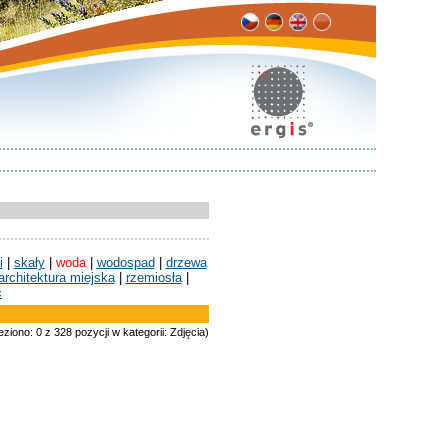
i
|
skały
|
woda
|
wodospad
|
drzewa
architektura miejska
|
rzemiosła
|
c
eziono: 0 z 328 pozycji w kategorii: Zdjęcia)