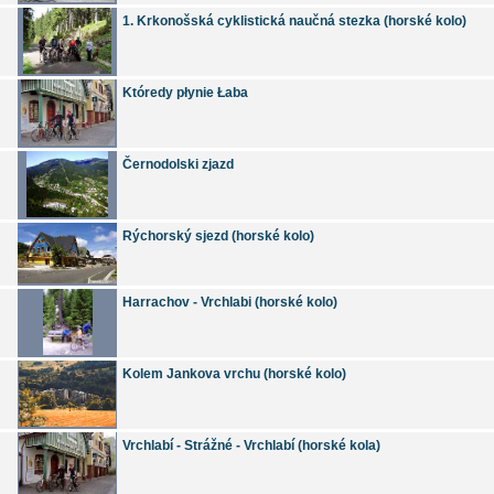
1. Krkonošská cyklistická naučná stezka (horské kolo)
Któredy płynie Łaba
Černodolski zjazd
Rýchorský sjezd (horské kolo)
Harrachov - Vrchlabi (horské kolo)
Kolem Jankova vrchu (horské kolo)
Vrchlabí - Strážné - Vrchlabí (horské kola)