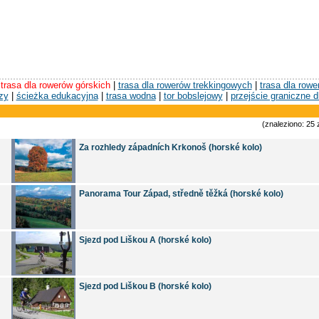
|
trasa dla rowerów górskich
|
trasa dla rowerów trekkingowych
|
trasa dla row
zy
|
ścieżka edukacyjna
|
trasa wodna
|
tor bobslejowy
|
przejście graniczne d
(znaleziono: 25 
Za rozhledy západních Krkonoš (horské kolo)
Panorama Tour Západ, středně těžká (horské kolo)
Sjezd pod Liškou A (horské kolo)
Sjezd pod Liškou B (horské kolo)