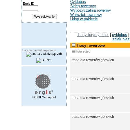
Cyklobus
Ergis ID
Sklep rowerovy
Wypożyczalnia rowerów
Warsztat rowerowy
Urlop w pakiecie
Trasy turystyczne-
|
cyklobus
szlak pies
Trasy rowerowe
Liczba zwiedzających
lista zdjęć
trasa dla rowerów górskich
trasa dla rowerów górskich
©2008 Mediapool
trasa dla rowerów górskich
trasa dla rowerów górskich