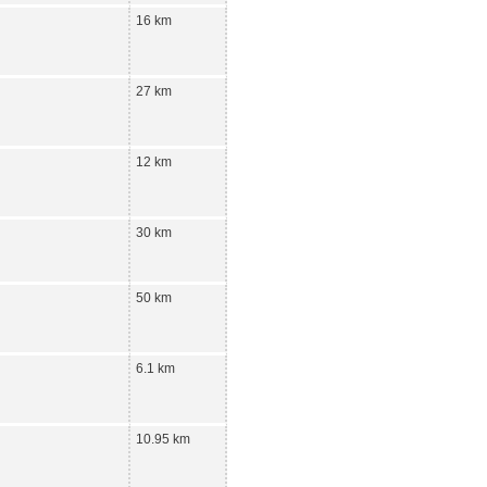
16 km
27 km
12 km
30 km
50 km
6.1 km
10.95 km