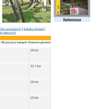
Karkonosze
erów szosowych
|
kolejka linowa
|
la pieszych
z 88 pozycji w kategorii: Rowerem górskim)
28 km
33.7 km
26 km
25 km