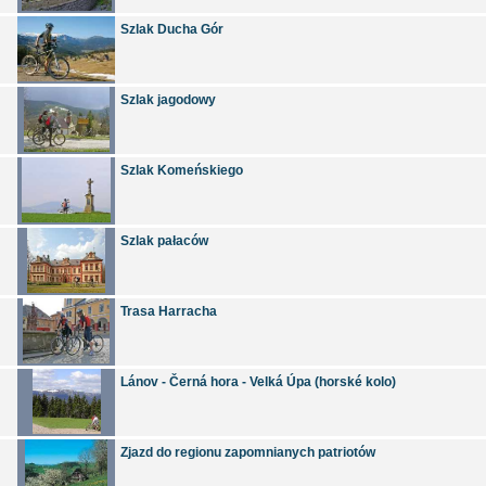
Szlak Ducha Gór
Szlak jagodowy
Szlak Komeńskiego
Szlak pałaców
Trasa Harracha
Lánov - Černá hora - Velká Úpa (horské kolo)
Zjazd do regionu zapomnianych patriotów