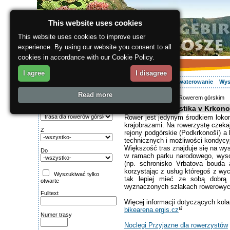
This website uses cookies
This website uses cookies to improve user
experience. By using our website you consent to all
cookies in accordance with our Cookie Policy.
I agree
I disagree
O regionie
Aktywnie
Relaks
Wasz urlop
Zakwaterowanie
Wys
Read more
ergis.cz
>
Aktywnie
> Rowerem górskim
Wyszukiwanie:
Horská cyklistika v Krkon
Rodzaj trasy
Rower jest jedynym środkiem lokom
krajobrazami. Na rowerzystę czeka
Z
rejony podgórskie (Podkrkonoší) a
technicznych i możliwości kondycyj
Większość tras znajduje się na wy
Do
w ramach parku narodowego, wyso
(np. schronisko Vrbatova bouda 
korzystając z usług któregoś z wyc
Wyszukiwać tylko
tak lepiej mieć ze sobą dobrą
otwarte
wyznaczonych szlakach rowerowyc
Fulltext
Więcej informacji dotyczących kol
bikearena.ergis.cz
Numer trasy
Noclegi Przyjazne dla rowerzystów