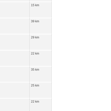
15 km
39 km
29 km
22 km
35 km
25 km
22 km