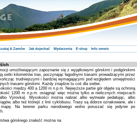
zukaj & Zamów
Jak dojechać
Wydarzenia
E-shop
Info serwis
oších
ocji umożliwiającym zapoznanie się z wyjątkowymi górskimi i podgórskimi
ją setki kilometrów tras, poczynając łagodnymi trasami prowadzącymi przez
 kończąc trudniejszymi i bardziej wymagającymi pod względem umiejętności
nych trasami górskimi. Każdy znajdzie tu coś dla siebie.
sokości między 400 a 1200 m n.p.m. Nejwyższe partie gór objęte są ochroną
kość 1200 m n.p.m. osiągnąć więc można tylko w nielicznych miejscach
albo Výrovka). Wysokości można nabrać albo wytrwale pedałując, albo
iągów, albo też którejś z linii cyklobusu. Trasy są dobrze oznakowane, ale i
 mapę. Na terenie parku narodowego wolno poruszać się jedynie po
h.
arstwa górskiego znaleźć można na