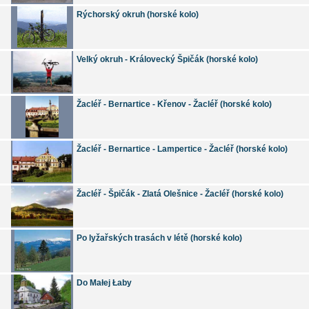
Rýchorský okruh (horské kolo)
Velký okruh - Královecký Špičák (horské kolo)
Žacléř - Bernartice - Křenov - Žacléř (horské kolo)
Žacléř - Bernartice - Lampertice - Žacléř (horské kolo)
Žacléř - Špičák - Zlatá Olešnice - Žacléř (horské kolo)
Po lyžařských trasách v létě (horské kolo)
Do Małej Łaby