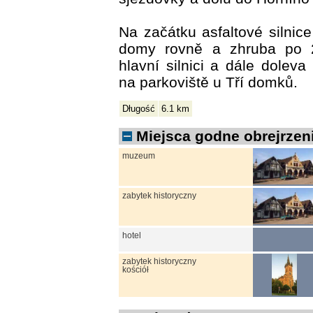
Na začátku asfaltové silnic
domy rovně a zhruba po 
hlavní silnici a dále doleva 
na parkoviště u Tří domků.
Długość
6.1 km
Miejsca godne obrejrzeni
muzeum
zabytek historyczny
hotel
zabytek historyczny
kościół