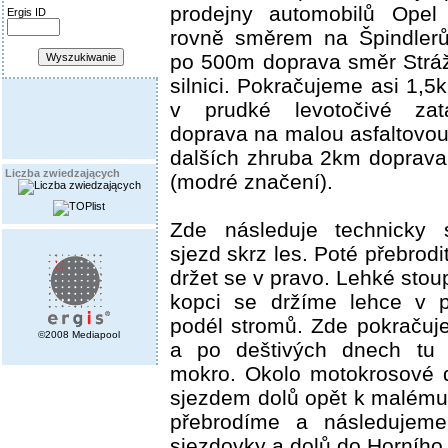
prodejny automobilů Opel
Ergis ID
rovně směrem na Špindlerů
po 500m doprava směr Stráž
silnici. Pokračujeme asi 1,
v prudké levotočivé za
doprava na malou asfaltovo
dalších zhruba 2km doprava
Liczba zwiedzających
(modré značení).
Zde následuje technicky s
sjezd skrz les. Poté přebrod
držet se v pravo. Lehké stou
kopci se držíme lehce v 
podél stromů. Zde pokračuj
©2008 Mediapool
a po deštivých dnech tu
mokro. Okolo motokrosové 
sjezdem dolů opět k malému
přebrodíme a následujeme
sjezdovky a dolů do Horního 