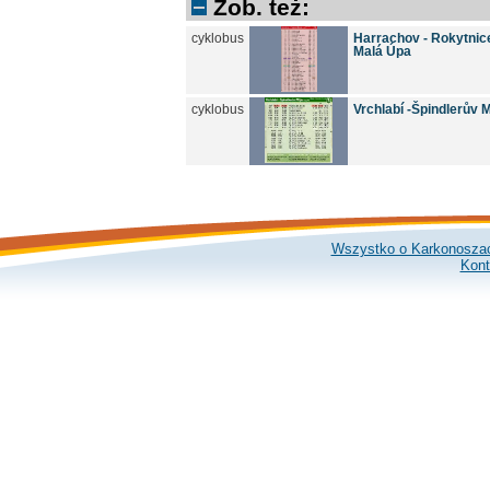
Zob. też:
cyklobus
Harrachov - Rokytnice/
Malá Úpa
cyklobus
Vrchlabí -Špindlerův 
Wszystko o Karkonosza
Kont