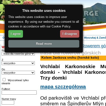
This website uses cookies
This website uses cookies to improve user
experience. By using our website you consent to all
cookies in accordance with our Cookie Policy.
I agree
I disagree
O regionie
Aktywnie
Relaks
Wasz urlop
Zakwaterowanie
Wyszukaj & Zam
Read more
ergis.cz
>
Aktywnie
>
Rowerem gó
Wyszukiwanie:
Rodzaj trasy
trasa dla rowerów górskich
Kolem Jankova vrchu (horské kolo)
Z
Vrchlabí Karkonoskie 
Do
domki - Vrchlabí Karkon
Trzy domki
Wyszukiwać tylko
otwarte
mapa szczegółowa
Fulltext
Od parkoviště ve Vrchlabí 
Numer trasy
směrem na Špindlerův Mlýn po