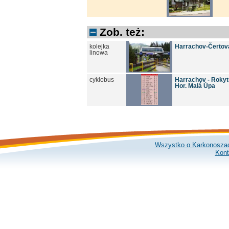
Zob. też:
kolejka
Harrachov-Čertov
linowa
cyklobus
Harrachov - Rokytn
Hor. Malá Úpa
Wszystko o Karkonosza
Kont