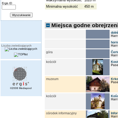
Maksymalna wysokość
1020 m
Ergis ID
Minimalna wysokość
450 m
Miejsca godne obrejrzeni
doln
Har
horn
Har
Liczba zwiedzających
góra
Čert
Har
kościół
Kost
Pase
muzeum
Krko
Pase
©2008 Mediapool
kościół
Kośc
Har
ośrodek informacyjny
Info
Har