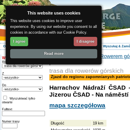
This website uses cookies
This website uses cookies to improve user
experience. By using our website you consent to all
cookies in accordance with our Cookie Policy.
I agree
I disagree
O regionie
Aktywnie
Relaks
Wasz urlop
Zakwaterowanie
Wyszukaj & Zam
Read more
ergis.cz
>
Aktywnie
>
Rowerem gó
Wyszukiwanie:
patriotów
Rodzaj trasy
trasa dla rowerów górskich
Z
Zjazd do regionu zapomnianych patrio
Do
Harrachov Nádraží ČSAD 
Jizerou ČSAD - Na náměstí
Wyszukiwać tylko
otwarte
mapa szczegółowa
Fulltext
Numer trasy
Długość
19 km