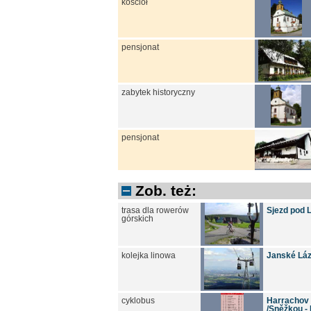
kościół
pensjonat
zabytek historyczny
pensjonat
Zob. też:
trasa dla rowerów
Sjezd pod L
górskich
kolejka linowa
Janské Láz
cyklobus
Harrachov -
/Sněžkou -