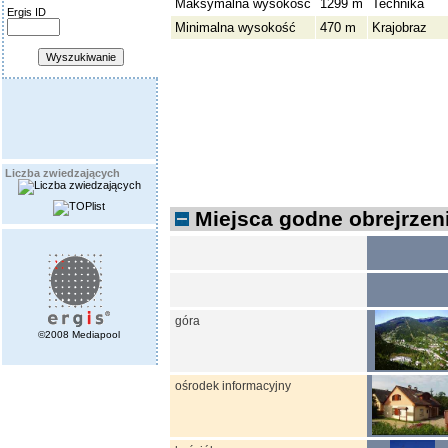
Maksymalna wysokość
1299 m
Technika
Ergis ID
Minimalna wysokość
470 m
Krajobraz
Liczba zwiedzających
Miejsca godne obrejrzeni
góra
©2008 Mediapool
ośrodek informacyjny