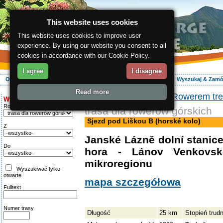
This website uses cookies
This website uses cookies to improve user
experience. By using our website you consent to all
cookies in accordance with our Cookie Policy.
I agree
I disagree
O regionie
Aktywnie
Relaks
Wasz urlop
Zakwaterowanie
Wyszukaj & Zam
Read more
ergis.cz
>
Aktywnie
>
Rowerem tr
Wyszukiwanie:
Rodzaj trasy
trasa dla rowerów górskich
Sjezd pod Liškou B (horské kolo)
Z
Janské Lázně dolní stanic
Do
hora - Lánov Venkovsk
mikroregionu
Wyszukiwać tylko
otwarte
mapa szczegółowa
Fulltext
Numer trasy
Długość
25 km
Stopień trud